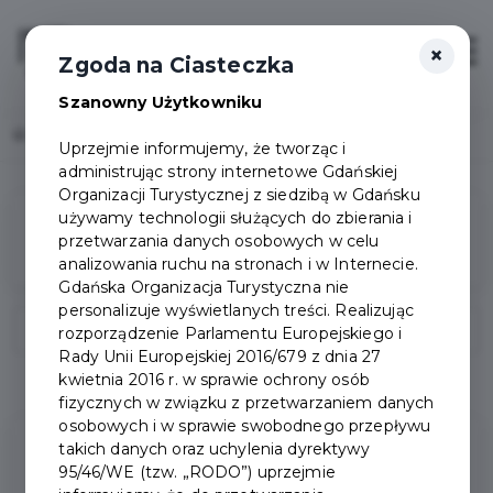
×
Login/Rejestracja
Otwór
Zgoda na Ciasteczka
Szanowny Użytkowniku
Home
Oferty
Uprzejmie informujemy, że tworząc i
administrując strony internetowe Gdańskiej
Organizacji Turystycznej z siedzibą w Gdańsku
używamy technologii służących do zbierania i
Filtry
przetwarzania danych osobowych w celu
analizowania ruchu na stronach i w Internecie.
Gdańska Organizacja Turystyczna nie
personalizuje wyświetlanych treści. Realizując
rozporządzenie Parlamentu Europejskiego i
Rady Unii Europejskiej 2016/679 z dnia 27
kwietnia 2016 r. w sprawie ochrony osób
Liczba partnerów spełniających kryteria : 85.
fizycznych w związku z przetwarzaniem danych
osobowych i w sprawie swobodnego przepływu
takich danych oraz uchylenia dyrektywy
95/46/WE (tzw. „RODO”) uprzejmie