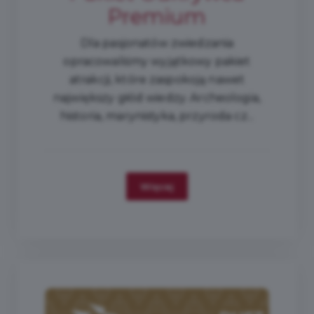
Premium
Dla pasjonatów zwiedzania
opracowaliśmy wyjątkowy pakiet
atrakcji, które zaspokoją nawet
największy głód wiedzy. Archeologia,
historia, marynistyka, przyroda cz...
Więcej