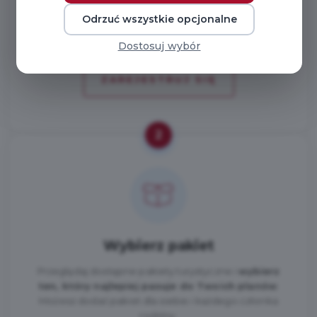
konta — każdy otrzyma własny dostęp do zniżek.
Odrzuć wszystkie opcjonalne
Dostosuj wybór
ZAREJESTRUJ SIĘ
2
Wybierz pakiet
Przeglądaj dostępne pakiety turystyczne i
wybierz
ten, który najlepiej pasuje do Twoich planów
.
Możesz dodać pakiet dla siebie i każdego członka
rodziny.