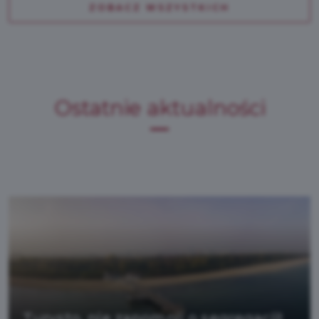
ZOBACZ WSZYSTKICH
Ostatnie aktualności
Turysto, nie zapomnij o segregacji!