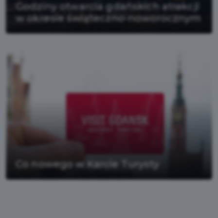
Godziny otwarcia gdańskich atrakcji
w okresie świąteczno-noworocznym
Co nowego w Karcie Turysty