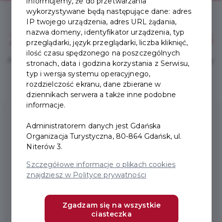
informujemy, że do przetwarzania
wykorzystywane będą następujące dane: adres
IP twojego urządzenia, adres URL żądania,
nazwa domeny, identyfikator urządzenia, typ
Zakup Karty prosty jak
1, 2, 3
przeglądarki, język przeglądarki, liczba kliknięć,
ilość czasu spędzonego na poszczególnych
Aby w pełni korzystać z Karty Turysty, wykonaj trzy
stronach, data i godzina korzystania z Serwisu,
proste kroki.
typ i wersja systemu operacyjnego,
rozdzielczość ekranu, dane zbierane w
dziennikach serwera a także inne podobne
1
informacje.
Administratorem danych jest Gdańska
Organizacja Turystyczna, 80-864 Gdańsk, ul.
Niterów 3.
Szczegółowe informacje o plikach cookies
znajdziesz w Polityce prywatności
Załóż konto
Zarejestruj się online w minutę.
Zgadzam się na wszystkie
ciasteczka
Podróżujesz z rodziną? Dodaj bliskich do swojego