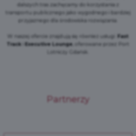
dalszych tras zachęcamy do korzystania z
transportu publicznego jako wygodnego i bardziej
przyjaznego dla środowiska rozwiązania.
W naszej ofercie znajdują się również usługi
Fast
Track
i
Executive Lounge
, oferowane przez Port
Lotniczy Gdańsk.
Partnerzy