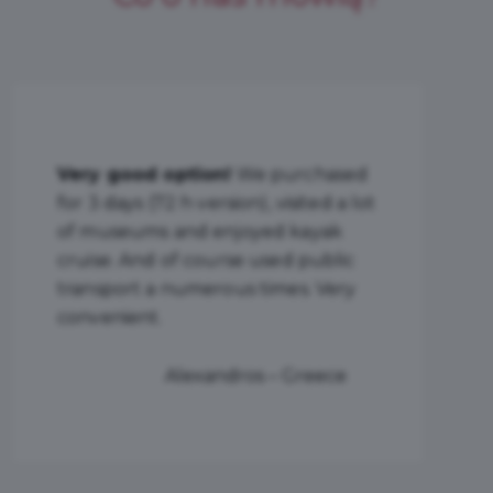
Excellent! I used 72-Hour Gdansk
Tourist Card.
It was a great
decision. An ideal way for a
sightseeing of this beautiful city. I
highly recommend it.
Elar – Norway