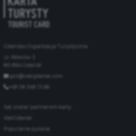
Gdańska Organizacja Turystyczna
ul. Niterów 3
80-864 Gdańsk
got@visitgdansk.com
+48 58 348 13 68
Jak zostać partnerem karty
VisitGdansk
Popularne pytania