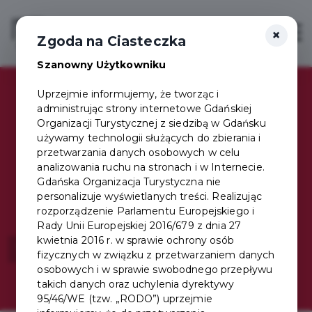
×
Login/Rejestracja
Otwór
Zgoda na Ciasteczka
Szanowny Użytkowniku
Uprzejmie informujemy, że tworząc i
administrując strony internetowe Gdańskiej
Organizacji Turystycznej z siedzibą w Gdańsku
Jedna Karta,
używamy technologii służących do zbierania i
przetwarzania danych osobowych w celu
analizowania ruchu na stronach i w Internecie.
setki korzyści
Gdańska Organizacja Turystyczna nie
personalizuje wyświetlanych treści. Realizując
rozporządzenie Parlamentu Europejskiego i
Rady Unii Europejskiej 2016/679 z dnia 27
kwietnia 2016 r. w sprawie ochrony osób
Wybierz swój pakiet!
fizycznych w związku z przetwarzaniem danych
osobowych i w sprawie swobodnego przepływu
takich danych oraz uchylenia dyrektywy
95/46/WE (tzw. „RODO”) uprzejmie