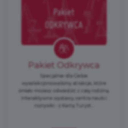
Pakiet Odkrywca
Specjalnie dla Ciebie
wyselekcjonowaliśmy atrakcje, które
śmiało możesz odwiedzić z całą rodziną.
Interaktywne wystawy, centra nauki i
rozrywki - z Kartą Turyst...