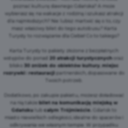
poznać kulturę dawnego Gdańska? A może
wybierasz się na wakacje z rodziną i szukasz atrakcji
dla najmłodszych? Nie lubisz martwić się o to, czy
masz właściwy bilet do tego autobusu? Karta
Turysty to rozwiązanie dla Ciebie! Co to takiego?
Karta Turysty to pakiety złożone z bezpłatnych
wstępów do ponad
20 atrakcji turystycznych
oraz
blisko
30 zniżek do obiektów kultury
,
miejsc
rozrywki
i
restauracji
partnerskich, dopasowane do
Twoich potrzeb.
Dodatkowo, po zakupie pakietu, możesz doładować
na nią także
bilet na komunikację miejską w
Gdańsku
lub
całym Trójmieście.
Gdańsk to
miasto niewielkich odległości, idealne do spacerów i
odkrywania we własnym tempie. W przypadku