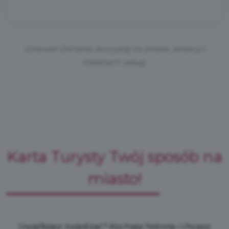
Gotowe! Od teraz korzystaj ze zniżek, atrakcji i
lokalnych usług.
Karta Turysty Twój sposób na
miasto!
Uwielbiasz zwiedzać? Kochasz historię i chcesz