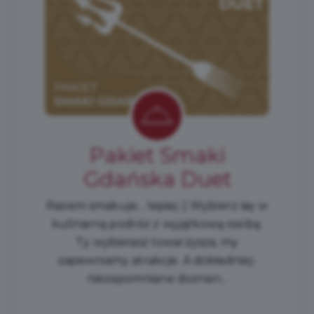
Pakiet Smaki
Gdańska Duet
Razem smakuje... lepiej ;) Wybierz się w
kulinarną podróż z wyjątkową osobą.
Ty wybierasz towarzysza, my
zapewniamy atrakcje. A dokładniej-
niezapomniane doznan...