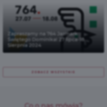
Zapraszamy na 764 Jarmark
Świętego Dominika! 27 lipca-18
Sierpnia 2024
ZOBACZ WSZYSTKIE
Co o nas mówią?