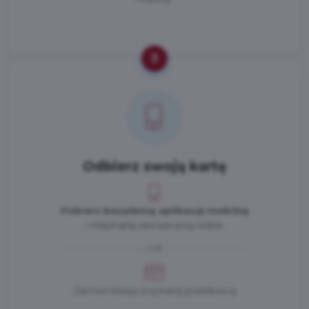
3
Odbierz swoją kartę
Pobierz bezpłatną aplikację mobilną
i miej kartę zawsze przy sobie
LUB
Zamów klasyczną kartę plastikową