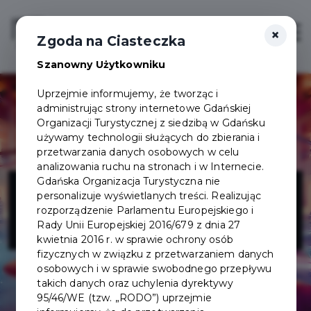
×
Login/Rejestracja
Otwór
Zgoda na Ciasteczka
Szanowny Użytkowniku
Uprzejmie informujemy, że tworząc i
administrując strony internetowe Gdańskiej
Organizacji Turystycznej z siedzibą w Gdańsku
używamy technologii służących do zbierania i
przetwarzania danych osobowych w celu
analizowania ruchu na stronach i w Internecie.
Gdański teatr
Gdańska Organizacja Turystyczna nie
personalizuje wyświetlanych treści. Realizując
rozporządzenie Parlamentu Europejskiego i
Szekspirowski
Rady Unii Europejskiej 2016/679 z dnia 27
kwietnia 2016 r. w sprawie ochrony osób
fizycznych w związku z przetwarzaniem danych
osobowych i w sprawie swobodnego przepływu
takich danych oraz uchylenia dyrektywy
95/46/WE (tzw. „RODO”) uprzejmie