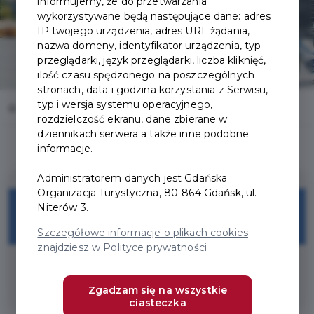
informujemy, że do przetwarzania
wykorzystywane będą następujące dane: adres
IP twojego urządzenia, adres URL żądania,
nazwa domeny, identyfikator urządzenia, typ
przeglądarki, język przeglądarki, liczba kliknięć,
ilość czasu spędzonego na poszczególnych
stronach, data i godzina korzystania z Serwisu,
typ i wersja systemu operacyjnego,
Home
Oferty
Muzeum Miasta Gdyni
rozdzielczość ekranu, dane zbierane w
dziennikach serwera a także inne podobne
informacje.
Administratorem danych jest Gdańska
Organizacja Turystyczna, 80-864 Gdańsk, ul.
Niterów 3.
Bezpłatne wejście
Szczegółowe informacje o plikach cookies
znajdziesz w Polityce prywatności
* Wymagany Pakiet Poznaj Trójmiasto
Zgadzam się na wszystkie
ciasteczka