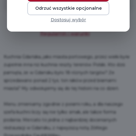
Odrzuć wszystkie opcjonalne
Dostosuj wybór
Regulamin i warunki
Kuchnia Gdańska, jako miasta portowego, przez wieki była
zupełnie inna niż kuchnia reszty terenów Polski. Kto dziś
pamięta, że w Gdańsku było 18 różnych targów? Że
sprzedawano ponad 2 tys. ton raków przed bramami
miasta? My odwołujemy się do tej historii na co dzień.
Menu zmieniamy zgodnie z porami roku, a dla naszego
szefa kuchni liczy się nie tylko smak, ale także forma
podania. Mercato to jedna z najbardziej docenianych
restauracji w Gdańsku, z najwyższą notą Żółtego
Przewodnika Gault&Millau.