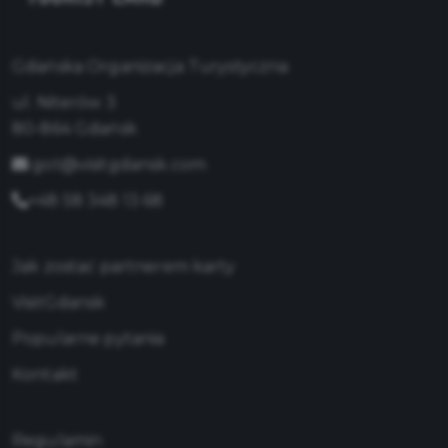
Gdańska Organizacja Turystyczna
ul. Niterów 3
80-864 Gdańsk
got@visitgdansk.com
+48 58 348 13 68
Jak zostać partnerem karty
VisitGdansk
Popularne pytania
Kontakt
Regulamin