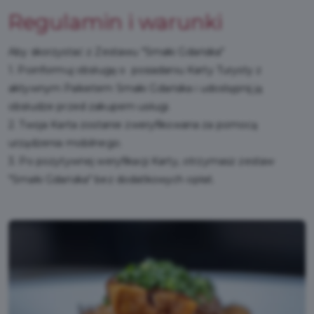
Regulamin i warunki
Aby skorzystać z Zestawu "Smaki Gdańska"
1. Poinformuj obsługę o posiadaniu Karty Turysty z
aktywnym Pakietem Smaki Gdańska i udostępnij ją
obsłudze przed zakupem usługi.
2. Twoja Karta zostanie zweryfikowana za pomocą
urządzenia mobilnego.
3. Po pozytywnej weryfikacji Karty, otrzymasz zestaw
"Smaki Gdańska" bez dodatkowych opłat.