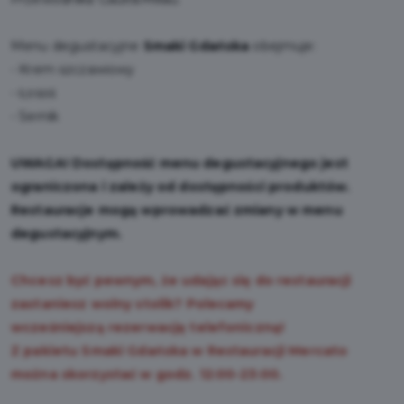
Menu degustacyjne
Smaki Gdańska
obejmuje:
- Krem szczawiowy
- Łosoś
- Sernik
UWAGA! Dostępność menu degustacyjnego jest
ograniczona i zależy od dostępności produktów.
Restauracje mogą wprowadzać zmiany w menu
degustacyjnym.
Chcesz być pewnym, że udając się do restauracji
zastaniesz wolny stolik? Polecamy
wcześniejszą rezerwację telefoniczną!
Z pakietu Smaki Gdańska w Restauracji Mercato
można skorzystać w godz. 12:00-23:00.