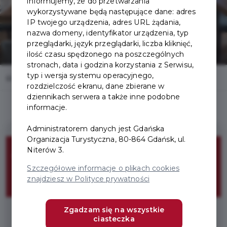
informujemy, że do przetwarzania
wykorzystywane będą następujące dane: adres
IP twojego urządzenia, adres URL żądania,
nazwa domeny, identyfikator urządzenia, typ
przeglądarki, język przeglądarki, liczba kliknięć,
ilość czasu spędzonego na poszczególnych
stronach, data i godzina korzystania z Serwisu,
typ i wersja systemu operacyjnego,
Home
Oferty
Restauracja Mercato
rozdzielczość ekranu, dane zbierane w
dziennikach serwera a także inne podobne
informacje.
Administratorem danych jest Gdańska
Organizacja Turystyczna, 80-864 Gdańsk, ul.
Niterów 3.
Menu degustacyjne
Szczegółowe informacje o plikach cookies
Smaki Gdańska
znajdziesz w Polityce prywatności
Zgadzam się na wszystkie
ciasteczka
* Wymagany Pakiet Smaki Gdańska Solo