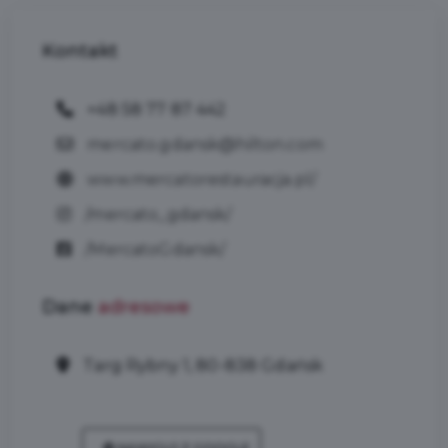
Kontakt
+48 58 77 87 442
mercato.gdansk@hilton.com
www.mercatorestauracja.pl/
/mercato_gdansk/
/MercatoGdansk/
Dane
adresowe
Targ Rybny 1, 80-838 Gdańsk