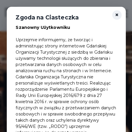
×
Login/Rejestracja
Otwór
Zgoda na Ciasteczka
Szanowny Użytkowniku
Uprzejmie informujemy, że tworząc i
administrując strony internetowe Gdańskiej
Organizacji Turystycznej z siedzibą w Gdańsku
używamy technologii służących do zbierania i
przetwarzania danych osobowych w celu
analizowania ruchu na stronach i w Internecie.
Restauracja
Gdańska Organizacja Turystyczna nie
personalizuje wyświetlanych treści. Realizując
rozporządzenie Parlamentu Europejskiego i
Gdański Bowke
Rady Unii Europejskiej 2016/679 z dnia 27
kwietnia 2016 r. w sprawie ochrony osób
fizycznych w związku z przetwarzaniem danych
osobowych i w sprawie swobodnego przepływu
takich danych oraz uchylenia dyrektywy
95/46/WE (tzw. „RODO”) uprzejmie