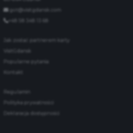
got@visitgdansk.com
+48 58 348 13 68
Jak zostać partnerem karty
VisitGdansk
Popularne pytania
Kontakt
Regulamin
Polityka prywatności
Deklaracja dostępności