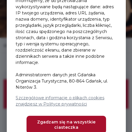
informujemy, że do przetwarzania
wykorzystywane będą następujące dane: adres
IP twojego urządzenia, adres URL żądania,
nazwa domeny, identyfikator urządzenia, typ
przeglądarki, język przeglądarki, liczba kliknięć,
ilość czasu spędzonego na poszczególnych
stronach, data i godzina korzystania z Serwisu,
typ i wersja systemu operacyjnego,
Home
Oferty
Restauracja Gdański Bowke
rozdzielczość ekranu, dane zbierane w
dziennikach serwera a także inne podobne
informacje.
Administratorem danych jest Gdańska
Organizacja Turystyczna, 80-864 Gdańsk, ul.
10%
Niterów 3.
Szczegółowe informacje o plikach cookies
ZNIŻKI
znajdziesz w Polityce prywatności
10% na wybrane dania
Zgadzam się na wszystkie
ciasteczka
* Wymagany : Pakiet Odkrywca