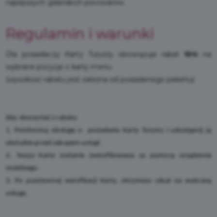
najlepszych gdańskich piwowarów.
Regulamin i warunki
Dla posiadaczy Karty Turysty obowiązuje rabat
10%
na
wybrane pozycje z karty menu.
(wysokość rabatu jest zależna od posiadanego pakietu)
Aby skorzystać z rabatu:
1. Poinformuj obsługę o posiadaniu Karty Turysty i udostępnij ją
obsłudze przed zakupem usługi.
2. Twoja Karta zostanie zweryfikowana za pomocą urządzenia
mobilnego.
3. Po pozytywnej weryfikacji Karty, otrzymasz rabat na wybraną
usługę.