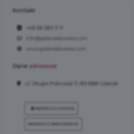
Kontakt
+48 58 380 11 11
info@gdanskibowke.com
www.gdanskibowke.com
Dane
adresowe
ul. Długie Pobrzeże 11, 80-888 Gdańsk
NAWIGUJ Z GOOGLE
NAWIGUJ Z JAKDOJADE.PL