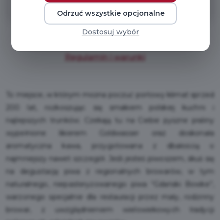
Odrzuć wszystkie opcjonalne
Dostosuj wybór
Regulamin i warunki
To miejsce, w którym można poczuć portowy klimat sprzed
200 lat, rozkoszując się smakiem polskiej kuchni i
najlepszych trunków. Czekają tu na Ciebie pyszne praliny
wypełnione likierem Goldwasser oraz doskonała
aromatyczna kawa, przygotowana z dbałością o
najmniejszy nawet szczegół. Jeśli jesteś piwoszem, skuś się
na degustację piwa z regionalnych browarów, w tym
naturalnego, niepasteryzowanego piwa “Gdański Bowke”,
warzonego specjalnie dla restauracji przez mały, rodzinny
browar, z uwzględnieniem wielowiekowych tradycji