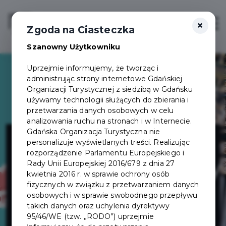
×
Login/Rejestracja
Otwór
Zgoda na Ciasteczka
Szanowny Użytkowniku
Uprzejmie informujemy, że tworząc i
administrując strony internetowe Gdańskiej
Organizacji Turystycznej z siedzibą w Gdańsku
używamy technologii służących do zbierania i
przetwarzania danych osobowych w celu
analizowania ruchu na stronach i w Internecie.
49.
Gdańska Organizacja Turystyczna nie
personalizuje wyświetlanych treści. Realizując
rozporządzenie Parlamentu Europejskiego i
Międzynarodowy
Rady Unii Europejskiej 2016/679 z dnia 27
kwietnia 2016 r. w sprawie ochrony osób
fizycznych w związku z przetwarzaniem danych
Festiwal Muzyki
osobowych i w sprawie swobodnego przepływu
takich danych oraz uchylenia dyrektywy
Organowej,
95/46/WE (tzw. „RODO”) uprzejmie