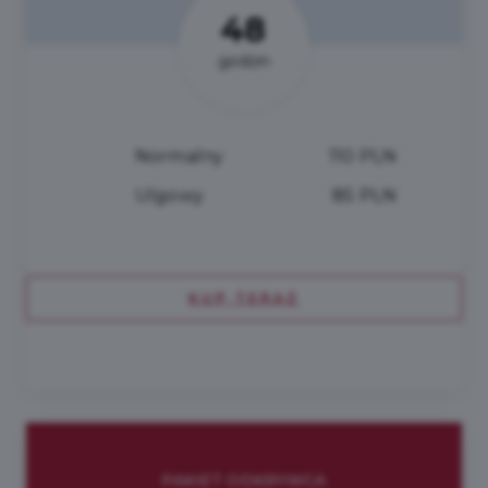
48
godzin
Normalny
110 PLN
Ulgowy
85 PLN
KUP TERAZ
PAKIET ODKRYWCA