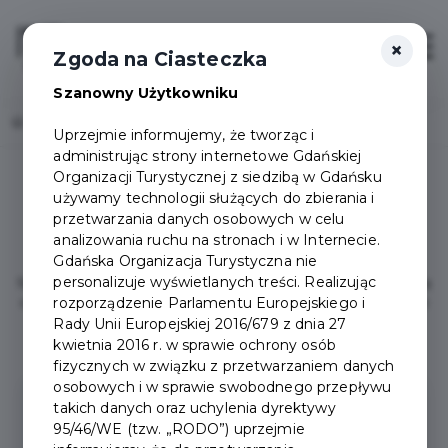
×
Login/Rejestracja
Otwór
Zgoda na Ciasteczka
Szanowny Użytkowniku
Home
Cennik
Uprzejmie informujemy, że tworząc i
administrując strony internetowe Gdańskiej
Organizacji Turystycznej z siedzibą w Gdańsku
używamy technologii służących do zbierania i
przetwarzania danych osobowych w celu
Pakiet Odkrywca
analizowania ruchu na stronach i w Internecie.
Gdańska Organizacja Turystyczna nie
personalizuje wyświetlanych treści. Realizując
Specjalnie dla Państwa wybraliśmy atrakcje, które zainteresują
rozporządzenie Parlamentu Europejskiego i
całą rodzinę. Interaktywne wystawy, centra nauki i rozrywki – z
Kartą Turysty masz pewność, że dzieci nie będą się nudzić!
Rady Unii Europejskiej 2016/679 z dnia 27
kwietnia 2016 r. w sprawie ochrony osób
fizycznych w związku z przetwarzaniem danych
osobowych i w sprawie swobodnego przepływu
takich danych oraz uchylenia dyrektywy
95/46/WE (tzw. „RODO”) uprzejmie
PAKIET ODKRYWCA