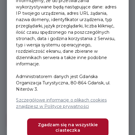
informujemy, że do przetwarzania
wykorzystywane będą następujące dane: adres
IP twojego urządzenia, adres URL żądania,
Standard
nazwa domeny, identyfikator urządzenia, typ
przeglądarki, język przeglądarki, liczba kliknięć,
ilość czasu spędzonego na poszczególnych
stronach, data i godzina korzystania z Serwisu,
24
typ i wersja systemu operacyjnego,
rozdzielczość ekranu, dane zbierane w
godziny
dziennikach serwera a także inne podobne
informacje.
Administratorem danych jest Gdańska
Normalny
75 PLN
Organizacja Turystyczna, 80-864 Gdańsk, ul.
Niterów 3.
Ulgowy
60 PLN
Szczegółowe informacje o plikach cookies
znajdziesz w Polityce prywatności
KUP TERAZ
Zgadzam się na wszystkie
ciasteczka