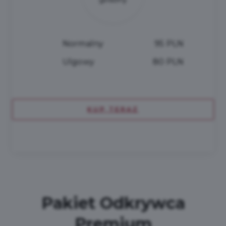
Normalny
95 PLN
Ulgowy
80 PLN
KUP TERAZ
Pakiet Odkrywca
Premium