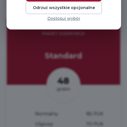
Odrzuć wszystkie opcjonalne
Dostosuj wybór
PAKIET ODKRYWCA
Standard
48
godzin
Normalny
85 PLN
Ulgowy
70 PLN