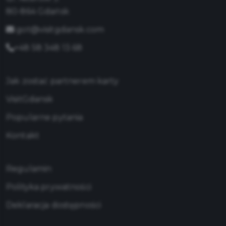
80-864 Gdańsk
got@visitgdansk.com
+48 58 348 13 68
Jak zostać partnerem karty
VisitGdansk
Popularne pytania
Kontakt
Regulamin
Polityka prywatności
Deklaracja dostępności