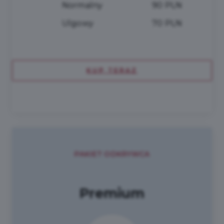
Normalny
90 PLN
Ulgowy
70 PLN
KUP TERAZ
PAKIET ODKRYWCA
Premium