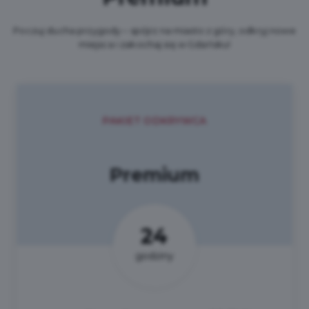
Poczuj ducha przygody – spójrz na miasto z góry, odkryj nowe
miejsca i zakochaj się w Gdańsku!
PAKIET ODKRYWCA
Premium
24
godziny