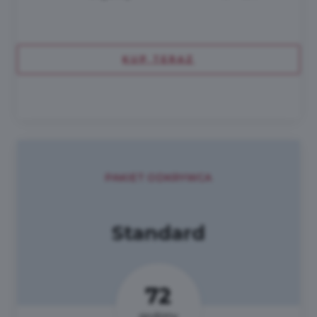
KUP TERAZ
PAKIET ODKRYWCA
Standard
72
godziny