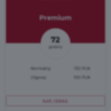
Premium
72
godziny
Normalny
130 PLN
Ulgowy
100 PLN
KUP TERAZ