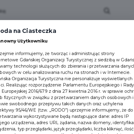
Pakiety
Cennik
Gdzie kupić
Wydarzenia
oda na Ciasteczka
anowny Użytkowniku
zejmie informujemy, że tworząc i administrując strony
ernetowe Gdańskiej Organizacji Turystycznej z siedzibą w Gdań
wamy technologii służących do zbierania i przetwarzania danyc
bowych w celu analizowania ruchu na stronach i w Internecie.
ńska Organizacja Turystyczna nie personalizuje wyświetlanych
ści. Realizując rozporządzenie Parlamentu Europejskiego i Rad
i Europejskiej 2016/679 z dnia 27 kwietnia 2016 r. w sprawie och
Piwnica
b fizycznych w związku z przetwarzaniem danych osobowych i
awie swobodnego przepływu takich danych oraz uchylenia
ektywy 95/46/WE (tzw. „RODO”) uprzejmie informujemy, że do
etwarzania wykorzystywane będą następujące dane: adres IP
jego urządzenia, adres URL żądania, nazwa domeny, identyfika
ądzenia, typ przeglądarki, język przeglądarki, liczba kliknięć, ilość