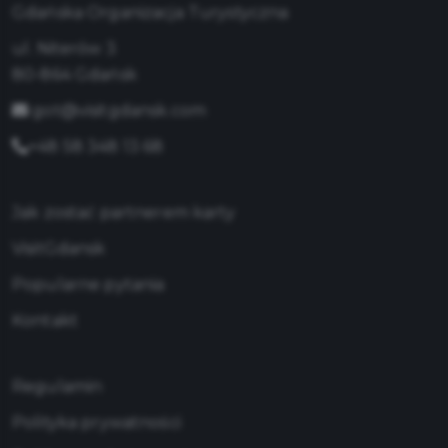
Gdańska Organizacja Turystyczna
ul. Niterów 3
80-864 Gdańsk
got@visitgdansk.com
+48 58 348 13 68
Jak zostać partnerem karty
VisitGdansk
Popularne pytania
Kontakt
Regulamin
Polityka prywatności