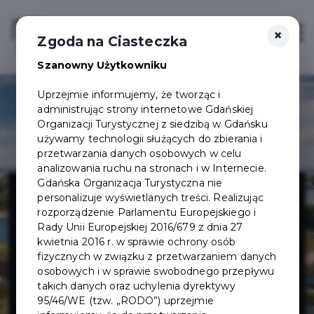
×
Login/Rejestracja
Otwór
Zgoda na Ciasteczka
Szanowny Użytkowniku
Uprzejmie informujemy, że tworząc i
administrując strony internetowe Gdańskiej
Organizacji Turystycznej z siedzibą w Gdańsku
używamy technologii służących do zbierania i
przetwarzania danych osobowych w celu
analizowania ruchu na stronach i w Internecie.
Muzeum
Gdańska Organizacja Turystyczna nie
personalizuje wyświetlanych treści. Realizując
rozporządzenie Parlamentu Europejskiego i
Gdańska -
Rady Unii Europejskiej 2016/679 z dnia 27
kwietnia 2016 r. w sprawie ochrony osób
fizycznych w związku z przetwarzaniem danych
Twierdza
osobowych i w sprawie swobodnego przepływu
takich danych oraz uchylenia dyrektywy
Wisłoujście
95/46/WE (tzw. „RODO”) uprzejmie