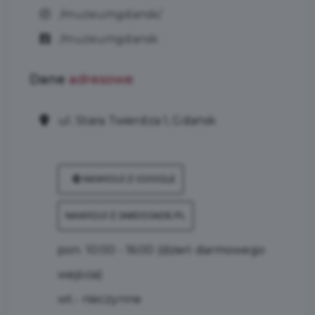
/muzeumgdansk/
/muzeumgdansk
Dane
adresowe
ul. Stara Twierdza 1, Gdańsk
NAWIGUJ Z GOOGLE
NAWIGUJ Z JAKDOJADE.PL
pon. 10:00 - 16:00 (dzień darmowego
wejścia)
wt.- nieczynne