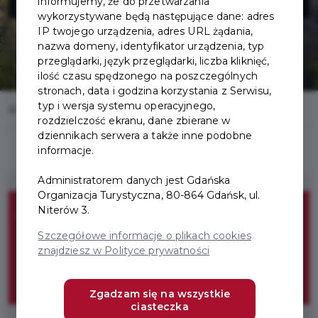
informujemy, że do przetwarzania
wykorzystywane będą następujące dane: adres
IP twojego urządzenia, adres URL żądania,
nazwa domeny, identyfikator urządzenia, typ
przeglądarki, język przeglądarki, liczba kliknięć,
ilość czasu spędzonego na poszczególnych
stronach, data i godzina korzystania z Serwisu,
typ i wersja systemu operacyjnego,
Home
Oferty
Muzeum Gdańska - Twierdza Wisłoujście
rozdzielczość ekranu, dane zbierane w
dziennikach serwera a także inne podobne
informacje.
Administratorem danych jest Gdańska
Organizacja Turystyczna, 80-864 Gdańsk, ul.
Niterów 3.
Bezpłatny wstęp do
Szczegółowe informacje o plikach cookies
Twierdzy
znajdziesz w Polityce prywatności
Wisłoujście
Zgadzam się na wszystkie
ciasteczka