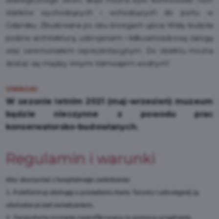
strategicznego teren, skąd można było kontrolować ruch
statków wychodzących i wchodzących do portu w
Gdańsku. Zbudowana po obu brzegach ujścia Wisły budziła
podziw architekturą, uzbrojeniem i kilkusetosobową załogą
oraz ceremoniałem reprezentacyjnym. Do obiektu można
dostać się między innymi tramwajem wodnym!
UWAGA!
W sezonie letnim 2021 (maj-wrzesień) muzeum
będzie nieczynne z powodu prac
konserwatorsko-budowlanych.
Regulamin i warunki
Aby skorzystać z bezpłatnego zwiedzania:
1. Poinformuj obsługę o posiadaniu Karty Turysty i udostępnij ją
obsłudze przed zwiedzaniem.
2. Twoja Karta zostanie zweryfikowana za pomocą urządzenia