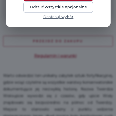
* Wymagany Pakiet Odkrywca Premium
Odrzuć wszystkie opcjonalne
Dostosuj wybór
PRZEJDŹ DO ZAKUPU
Regulamin i warunki
Warto odwiedzić ten unikalny zabytek sztuki fortyfikacyjnej,
gdzie wciąż czytelne są wszystkie warstwy konserwatorskie
dokumentujące jej niezwykłą historię. Nazwa Twierdza
Wisłoujście wywodzi się z czasów, gdy ujście Wisły
znajdowało się bezpośrednio na północ od Twierdzy.
Miejsce to stanowiło ważny z punktu widzenia