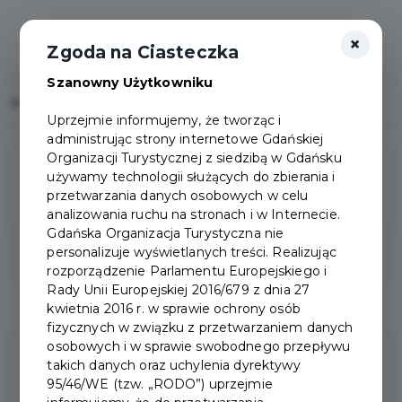
×
Zgoda na Ciasteczka
Szanowny Użytkowniku
Home
Oferty
Uprzejmie informujemy, że tworząc i
administrując strony internetowe Gdańskiej
Organizacji Turystycznej z siedzibą w Gdańsku
używamy technologii służących do zbierania i
Filtry
przetwarzania danych osobowych w celu
analizowania ruchu na stronach i w Internecie.
Gdańska Organizacja Turystyczna nie
personalizuje wyświetlanych treści. Realizując
rozporządzenie Parlamentu Europejskiego i
Rady Unii Europejskiej 2016/679 z dnia 27
kwietnia 2016 r. w sprawie ochrony osób
Liczba partnerów spełniających kryteria : 85.
fizycznych w związku z przetwarzaniem danych
osobowych i w sprawie swobodnego przepływu
takich danych oraz uchylenia dyrektywy
95/46/WE (tzw. „RODO”) uprzejmie