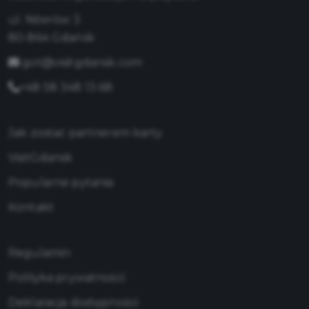
ul. Niterów 3
80-864 Gdańsk
got@visitgdansk.com
+48 58 348 13 68
Jak zostać partnerem karty
VisitGdansk
Popularne pytania
Kontakt
Regulamin
Polityka prywatności
Deklaracja dostępności