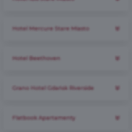
Hotel Mercure Stare Miasto
Hotel Beethoven
Grano Hotel Gdańsk Riverside
Flatbook Apartamenty