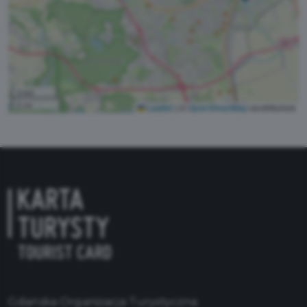
3 km
2 mi
Leaflet
|
©
OpenStreetMap
contributors
Gdańska Organizacja Turystyczna