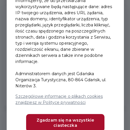
informujemy, że do przetwarzania
wykorzystywane będą następujące dane: adres
IP twojego urządzenia, adres URL żądania,
Informacja Turystyczna i Lotniskowa
nazwa domeny, identyfikator urządzenia, typ
w Porcie Lotniczym Gdańsk
przeglądarki, język przeglądarki, liczba kliknięć,
ilość czasu spędzonego na poszczególnych
stronach, data i godzina korzystania z Serwisu,
ul. Słowackiego 210A, Gdańsk 80-298
typ i wersja systemu operacyjnego,
rozdzielczość ekranu, dane zbierane w
dziennikach serwera a także inne podobne
Wskazówki dojazdu z Google
informacje.
Administratorem danych jest Gdańska
+48 58 348 13 68
Organizacja Turystyczna, 80-864 Gdańsk, ul.
Godziny otwarcia:
Niterów 3.
24 h / 7 dni w tygodniu.
Szczegółowe informacje o plikach cookies
znajdziesz w Polityce prywatności
Zgadzam się na wszystkie
Souvenirs by Visitgdansk
ciasteczka