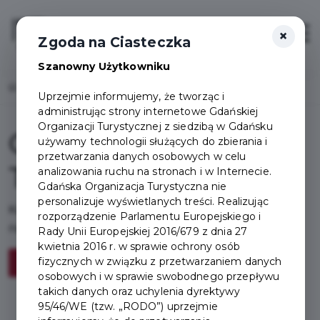
×
Login/Rejestracja
Otwór
Zgoda na Ciasteczka
Szanowny Użytkowniku
Home
Punkty obsługi
Uprzejmie informujemy, że tworząc i
administrując strony internetowe Gdańskiej
Organizacji Turystycznej z siedzibą w Gdańsku
Gdzie kupisz Kartę
używamy technologii służących do zbierania i
przetwarzania danych osobowych w celu
Turysty?
analizowania ruchu na stronach i w Internecie.
Gdańska Organizacja Turystyczna nie
personalizuje wyświetlanych treści. Realizując
Kartę Turysty możesz nabyć online lub w
rozporządzenie Parlamentu Europejskiego i
następujących punktach Informacji Turystycznej
Rady Unii Europejskiej 2016/679 z dnia 27
kwietnia 2016 r. w sprawie ochrony osób
fizycznych w związku z przetwarzaniem danych
Kup kartę online
osobowych i w sprawie swobodnego przepływu
takich danych oraz uchylenia dyrektywy
95/46/WE (tzw. „RODO”) uprzejmie