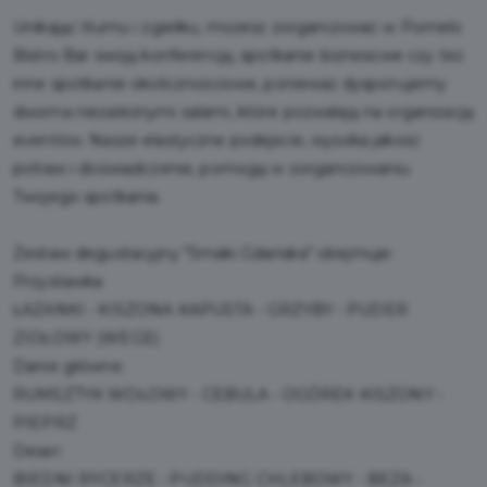
Unikając tłumu i zgiełku, możesz zorganizować w Pomelo
Bistro Bar swoją konferencję, spotkanie biznesowe czy też
inne spotkanie okolicznościowe, ponieważ dysponujemy
dwoma niezależnymi salami, które pozwalają na organizację
eventów. Nasze elastyczne podejście, wysoka jakość
potraw i doświadczenie, pomogą w zorganizowaniu
Twojego spotkania.
Zestaw degustacyjny "Smaki Gdańska" obejmuje:
Przystawka
ŁAZANKI • KISZONA KAPUSTA • GRZYBY • PUDER
ZIOŁOWY (WEGE)
Danie główne:
RUMSZTYK WOŁOWY • CEBULA • OGÓREK KISZONY •
PIEPRZ
Deser:
BIEDNI RYCERZE • PUDDING CHLEBOWY • BEZA •