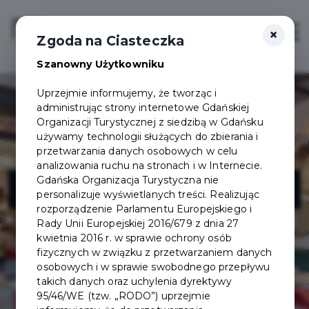
×
Login/Rejestracja
Otwór
Zgoda na Ciasteczka
Szanowny Użytkowniku
Uprzejmie informujemy, że tworząc i
administrując strony internetowe Gdańskiej
Organizacji Turystycznej z siedzibą w Gdańsku
używamy technologii służących do zbierania i
przetwarzania danych osobowych w celu
analizowania ruchu na stronach i w Internecie.
Pomelo Bistro
Gdańska Organizacja Turystyczna nie
personalizuje wyświetlanych treści. Realizując
rozporządzenie Parlamentu Europejskiego i
Rady Unii Europejskiej 2016/679 z dnia 27
kwietnia 2016 r. w sprawie ochrony osób
fizycznych w związku z przetwarzaniem danych
osobowych i w sprawie swobodnego przepływu
takich danych oraz uchylenia dyrektywy
95/46/WE (tzw. „RODO”) uprzejmie