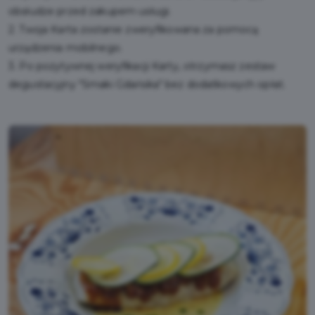
obsłudze przed zakupem usługi.
2. Twoja Karta zostanie zweryfikowana za pomocą
urządzenia mobilnego.
3. Po pozytywnej weryfikacji Karty, otrzymasz zestaw
degustacyjny "Smaki Gdańska" bez dodatkowych opłat.