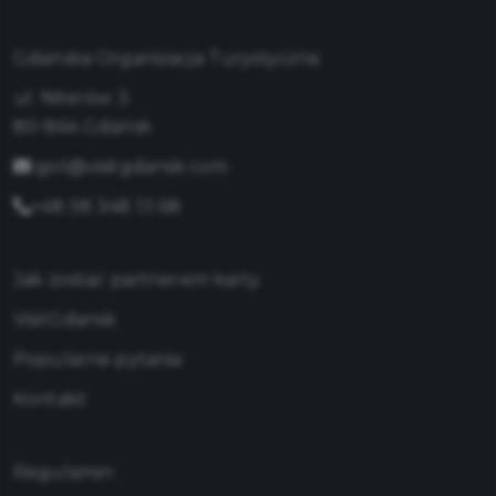
Gdańska Organizacja Turystyczna
ul. Niterów 3
80-864 Gdańsk
got@visitgdansk.com
+48 58 348 13 68
Jak zostać partnerem karty
VisitGdansk
Popularne pytania
Kontakt
Regulamin