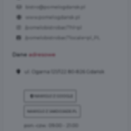
bistro@pomelogdansk.pl
www.pomelogdansk.pl
/pomelobistrobar/?hl=pl
/pomelobistrobar/?locale=pl_PL
Dane
adresowe
ul. Ogarna 121/122 80-826 Gdańsk
NAWIGUJ Z GOOGLE
NAWIGUJ Z JAKDOJADE.PL
pon.-czw.: 09.00 - 21.00