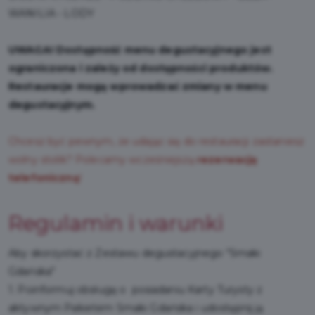
WANILIA • LODY
UWAGA! Dostępność menu degustacyjnego jest
ograniczona i zależy od dostępności produktów.
Restauracje mogą wprowadzać zmiany w menu
degustacyjnym.
Chcesz być pewnym, że udając się do restauracji zastaniesz
wolny stolik? Polecamy wcześniejszą
rezerwację
telefoniczną
!
Regulamin i warunki
Aby skorzystać z Zestawu degustacyjnego "Smaki
Gdańska"
1. Poinformuj obsługę o posiadaniu Karty Turysty z
aktywnym Pakietem Smaki Gdańska i udostępnij ją