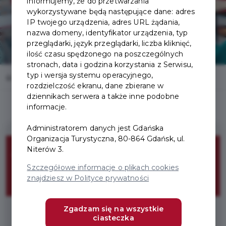
informujemy, że do przetwarzania
wykorzystywane będą następujące dane: adres
IP twojego urządzenia, adres URL żądania,
nazwa domeny, identyfikator urządzenia, typ
przeglądarki, język przeglądarki, liczba kliknięć,
ilość czasu spędzonego na poszczególnych
stronach, data i godzina korzystania z Serwisu,
typ i wersja systemu operacyjnego,
Home
Oferty
Pomelo Bistro
rozdzielczość ekranu, dane zbierane w
dziennikach serwera a także inne podobne
informacje.
Administratorem danych jest Gdańska
Organizacja Turystyczna, 80-864 Gdańsk, ul.
Niterów 3.
Zestaw Smaki
Szczegółowe informacje o plikach cookies
Gdańska
znajdziesz w Polityce prywatności
Zgadzam się na wszystkie
ciasteczka
* Wymagany Pakiet Smaki Gdańska Solo