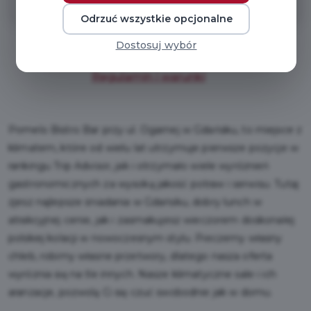
Odrzuć wszystkie opcjonalne
Dostosuj wybór
Regulamin i warunki
Pomelo Bistro Bar przy ul. Ogarnej w Gdańsku, to miejsce z
klimatem, które od wielu lat utrzymuje pierwsze pozycje w
rankingu Trip Advisor, jak i otrzymało wiele wyróżnień
gastronomicznych za wysoką jakość potraw i serwisu. Tutaj
zjesz najlepsze śniadania w Gdańsku, dobry lunch w
atrakcyjnej cenie, jak i zasmakujesz wieczorem doskonałej
polskiej kolacji w nowoczesnym stylu. Pieczemy własny
chleb, robimy własne przetwory, dlatego nasza oferta
wyróżnia się na tle innych. Nasze klimatyczne sale i ich
aranżacje, pozwolą Ci się czuć swobodnie jak w domu.