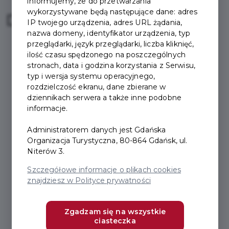
informujemy, że do przetwarzania
wykorzystywane będą następujące dane: adres
Darmowe wejścia:
IP twojego urządzenia, adres URL żądania,
nazwa domeny, identyfikator urządzenia, typ
przeglądarki, język przeglądarki, liczba kliknięć,
ilość czasu spędzonego na poszczególnych
stronach, data i godzina korzystania z Serwisu,
typ i wersja systemu operacyjnego,
rozdzielczość ekranu, dane zbierane w
dziennikach serwera a także inne podobne
informacje.
Administratorem danych jest Gdańska
Organizacja Turystyczna, 80-864 Gdańsk, ul.
Niterów 3.
Szczegółowe informacje o plikach cookies
znajdziesz w Polityce prywatności
Zgadzam się na wszystkie
ciasteczka