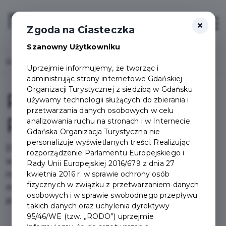
×
Login/Rejestracja
Otwór
Zgoda na Ciasteczka
Szanowny Użytkowniku
Home
Pakiety
Pakiet Odkrywca Premium
Uprzejmie informujemy, że tworząc i
administrując strony internetowe Gdańskiej
Organizacji Turystycznej z siedzibą w Gdańsku
Pakiet Odkrywca
używamy technologii służących do zbierania i
przetwarzania danych osobowych w celu
Premium
analizowania ruchu na stronach i w Internecie.
Gdańska Organizacja Turystyczna nie
personalizuje wyświetlanych treści. Realizując
Dla pasjonatów zwiedzania opracowaliśmy
rozporządzenie Parlamentu Europejskiego i
wyjątkowy pakiet atrakcji, które zaspokoją nawet
Rady Unii Europejskiej 2016/679 z dnia 27
kwietnia 2016 r. w sprawie ochrony osób
największy głód wiedzy. Archeologia, historia,
fizycznych w związku z przetwarzaniem danych
marynistyka, przyroda czy sztuka - wszystko to
osobowych i w sprawie swobodnego przepływu
przeplata się w Gdańsku.
takich danych oraz uchylenia dyrektywy
95/46/WE (tzw. „RODO”) uprzejmie