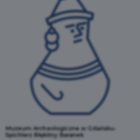
Muzeum Archeologiczne w Gdańsku-
Spichlerz Błękitny Baranek