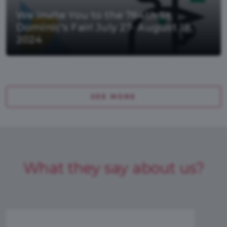
We invite You to the 764th St.
Dominic's Fair! July 27- August 18,
2024
SEE MORE
What they say about us?