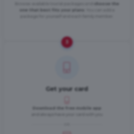
Browse available tourist packages and
choose the
one that best fits your plans
. You can add a
package for yourself and each family member.
3
Get your card
Download the free mobile app
and always have your card with you
OR