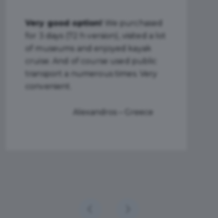
Excellent! I used 72-Hour Gdansk
Tourist Card.
It was a great
decision. An ideal way for a
sightseeing of this beautiful city. I
highly recommend it.
Elar – Norway