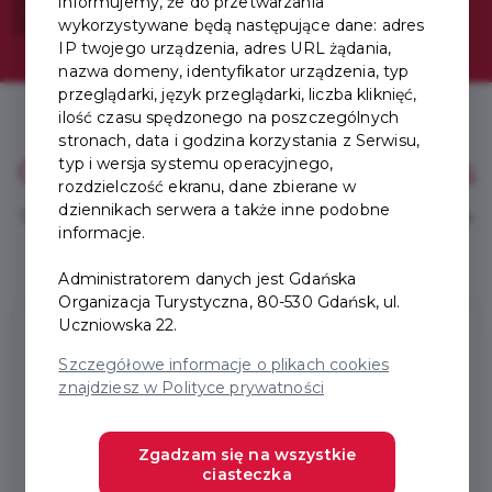
informujemy, że do przetwarzania
Wybierz swój pakiet!
wykorzystywane będą następujące dane: adres
IP twojego urządzenia, adres URL żądania,
nazwa domeny, identyfikator urządzenia, typ
przeglądarki, język przeglądarki, liczba kliknięć,
ilość czasu spędzonego na poszczególnych
stronach, data i godzina korzystania z Serwisu,
Get your Card in
3 easy steps
typ i wersja systemu operacyjnego,
rozdzielczość ekranu, dane zbierane w
dziennikach serwera a także inne podobne
To fully enjoy the Tourist Card, follow three simple
informacje.
steps.
Administratorem danych jest Gdańska
Organizacja Turystyczna, 80-530 Gdańsk, ul.
1
Uczniowska 22.
Szczegółowe informacje o plikach cookies
znajdziesz w Polityce prywatności
Zgadzam się na wszystkie
Create an account
ciasteczka