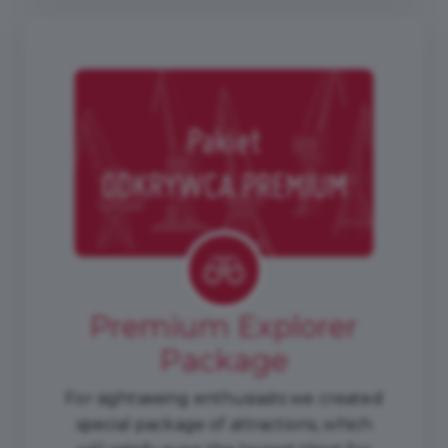
Premium Explorer
Package
For sightseeing enthusiasts we created
special package of attractions, which