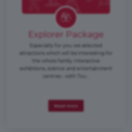
Explorer Package
Especially for you we selected
attractions which will be interesting for
the whole family. Interactive
exhibitions, science and entertainment
centres - with Tou...
Read more