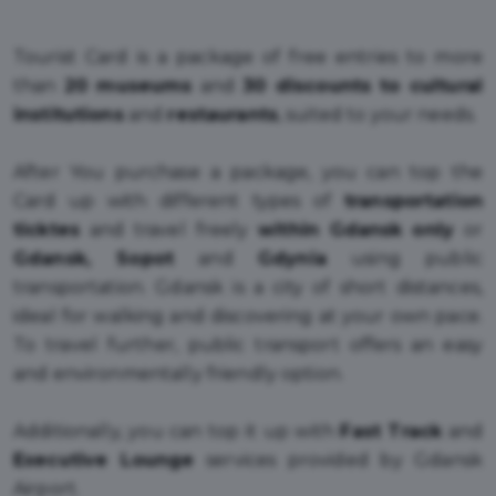
Tourist Card is a package of free entries to more
than
20 museums
and
30 discounts to cultural
institutions
and
restaurants
, suited to your needs.
After You purchase a package, you can top the
Card up with different types of
transportation
ticktes
and travel freely
within Gdansk
only
or
Gdansk, Sopot
and
Gdynia
using public
transportation. Gdansk is a city of short distances,
ideal for walking and discovering at your own pace.
To travel further, public transport offers an easy
and environmentally friendly option.
Additionally, you can top it up with
Fast Track
and
Executive Lounge
services provided by Gdansk
Airport.