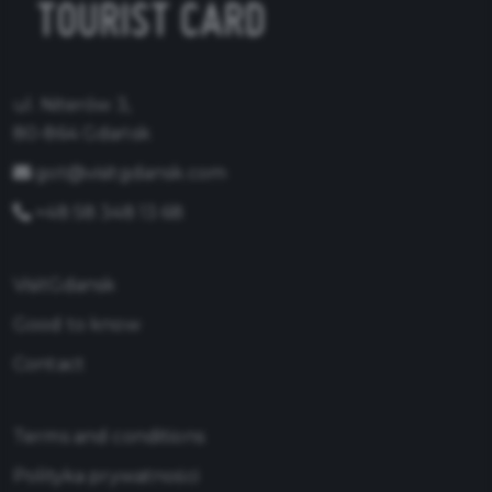
ul. Niterów 3,
80-864 Gdańsk
got@visitgdansk.com
+48 58 348 13 68
VisitGdansk
Good to know
Contact
Terms and conditions
Polityka prywatności