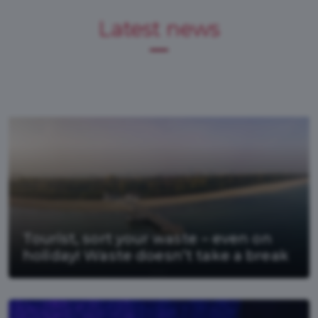
Latest news
Tourist, sort your waste – even on
holiday! Waste doesn’t take a break