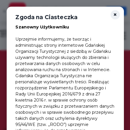
Karta Mieszkańca
×
Otwórz
×
Szybciej, wygodniej, zawsze pod ręką
Zgoda na Ciasteczka
Szanowny Użytkowniku
Sign in / Sign up
Otwór
Uprzejmie informujemy, że tworząc i
administrując strony internetowe Gdańskiej
Organizacji Turystycznej z siedzibą w Gdańsku
używamy technologii służących do zbierania i
przetwarzania danych osobowych w celu
analizowania ruchu na stronach i w Internecie.
One Card,
Gdańska Organizacja Turystyczna nie
personalizuje wyświetlanych treści. Realizując
hundreds of
rozporządzenie Parlamentu Europejskiego i
Rady Unii Europejskiej 2016/679 z dnia 27
kwietnia 2016 r. w sprawie ochrony osób
benefits!
fizycznych w związku z przetwarzaniem danych
osobowych i w sprawie swobodnego przepływu
takich danych oraz uchylenia dyrektywy
95/46/WE (tzw. „RODO”) uprzejmie