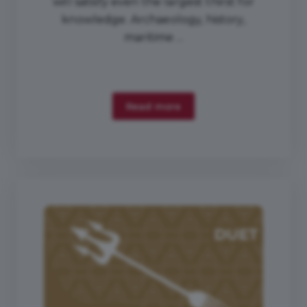
will satisfy even the largest thirst for
knowledge. Archaeology, history,
maritime ...
Read more