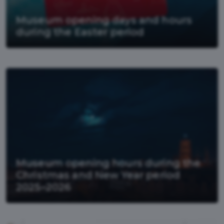
Museum opening days and hours
during the Easter period
Museum opening hours during the
Christmas and New Year period
2025–2026