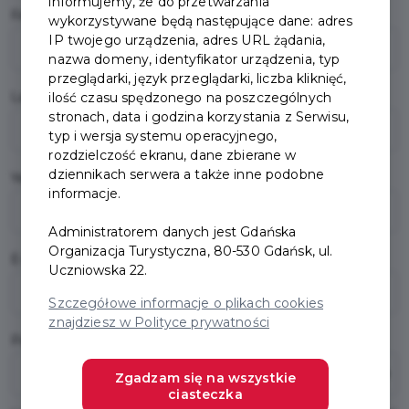
informujemy, że do przetwarzania
First name
*
wykorzystywane będą następujące dane: adres
IP twojego urządzenia, adres URL żądania,
nazwa domeny, identyfikator urządzenia, typ
przeglądarki, język przeglądarki, liczba kliknięć,
Last name
ilość czasu spędzonego na poszczególnych
*
stronach, data i godzina korzystania z Serwisu,
typ i wersja systemu operacyjnego,
rozdzielczość ekranu, dane zbierane w
dziennikach serwera a także inne podobne
Year of birth
*
informacje.
Administratorem danych jest Gdańska
Organizacja Turystyczna, 80-530 Gdańsk, ul.
E-mail
*
Uczniowska 22.
Szczegółowe informacje o plikach cookies
znajdziesz w Polityce prywatności
Password
*
Zgadzam się na wszystkie
ciasteczka