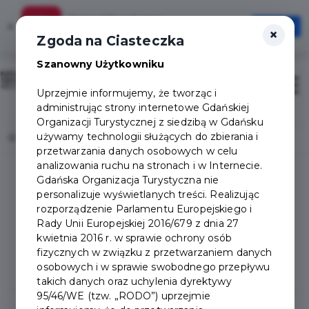
Karta Mieszkańca
×
Otwórz
×
Szybciej, wygodniej, zawsze pod ręką
Zgoda na Ciasteczka
Szanowny Użytkowniku
Sign in / Sign up
Otwór
Uprzejmie informujemy, że tworząc i
administrując strony internetowe Gdańskiej
Organizacji Turystycznej z siedzibą w Gdańsku
używamy technologii służących do zbierania i
Home
Załóż konto
przetwarzania danych osobowych w celu
analizowania ruchu na stronach i w Internecie.
Gdańska Organizacja Turystyczna nie
personalizuje wyświetlanych treści. Realizując
Login / Załóż konto
rozporządzenie Parlamentu Europejskiego i
Rady Unii Europejskiej 2016/679 z dnia 27
kwietnia 2016 r. w sprawie ochrony osób
fizycznych w związku z przetwarzaniem danych
osobowych i w sprawie swobodnego przepływu
Log in
Create account
takich danych oraz uchylenia dyrektywy
95/46/WE (tzw. „RODO”) uprzejmie