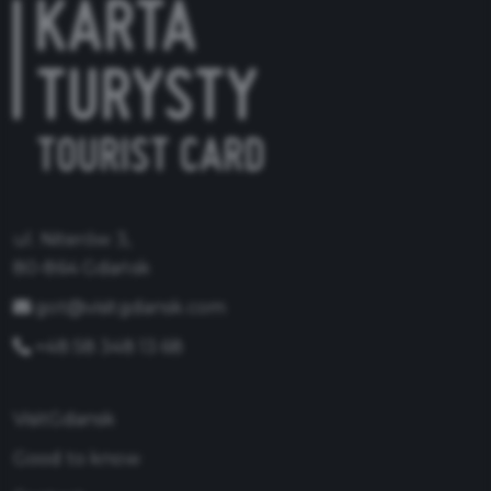
ul. Niterów 3,
80-864 Gdańsk
got@visitgdansk.com
+48 58 348 13 68
VisitGdansk
Good to know