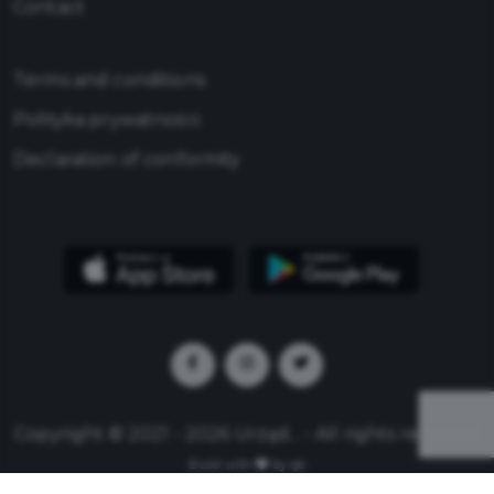
Contact
Terms and conditions
Polityka prywatności
Declaration of conformity
Copyright © 2021 - 2026 Urząd... - All rights reserved
Build with
by qb