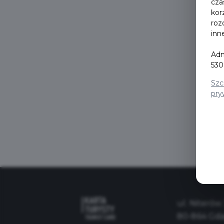
cza
kor
roz
inn
Passw
Adm
530
Szc
pry
ul. Niterów 
80-864 Gd