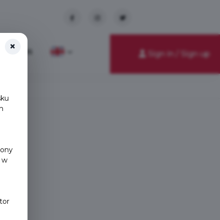
×
News
Sign in / Sign up
sku
h
y
rony
 w
tor