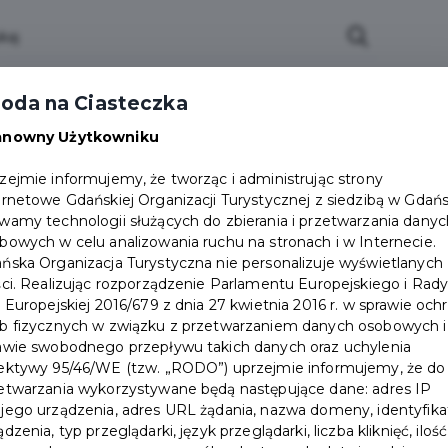
oda na Ciasteczka
Packages
Prices
Where to buy
Events
anowny Użytkowniku
zejmie informujemy, że tworząc i administrując strony
ernetowe Gdańskiej Organizacji Turystycznej z siedzibą w Gdań
wamy technologii służących do zbierania i przetwarzania danyc
bowych w celu analizowania ruchu na stronach i w Internecie.
ńska Organizacja Turystyczna nie personalizuje wyświetlanych
Login / Załóż konto
ści. Realizując rozporządzenie Parlamentu Europejskiego i Rad
i Europejskiej 2016/679 z dnia 27 kwietnia 2016 r. w sprawie och
b fizycznych w związku z przetwarzaniem danych osobowych i
awie swobodnego przepływu takich danych oraz uchylenia
Log in
Create account
ektywy 95/46/WE (tzw. „RODO”) uprzejmie informujemy, że do
etwarzania wykorzystywane będą następujące dane: adres IP
jego urządzenia, adres URL żądania, nazwa domeny, identyfika
ądzenia, typ przeglądarki, język przeglądarki, liczba kliknięć, ilość
(E-mail / Mobile phone)