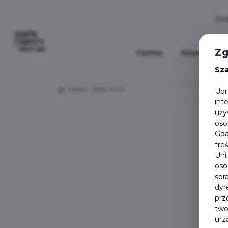
Zg
Home
Atractions
Sz
Home
Załóż konto
Upr
int
uży
oso
Gda
tre
Uni
osó
spr
dyr
prz
two
urz
Login