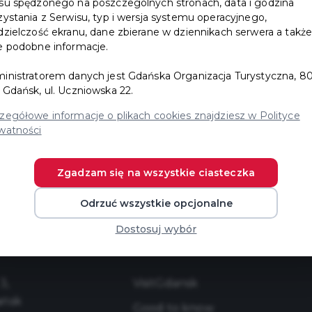
su spędzonego na poszczególnych stronach, data i godzina
zystania z Serwisu, typ i wersja systemu operacyjnego,
dzielczość ekranu, dane zbierane w dziennikach serwera a takż
e podobne informacje.
ord
inistratorem danych jest Gdańska Organizacja Turystyczna, 80
 Gdańsk, ul. Uczniowska 22.
zegółowe informacje o plikach cookies znajdziesz w Polityce
watności
Login
Zgadzam się na wszystkie ciasteczka
Forgot password
Odrzuć wszystkie opcjonalne
Dostosuj wybór
3,
VisitGdansk
ańsk
Good to know