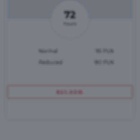
72
hours
Normal
95 PLN
Reduced
80 PLN
BUY NOW