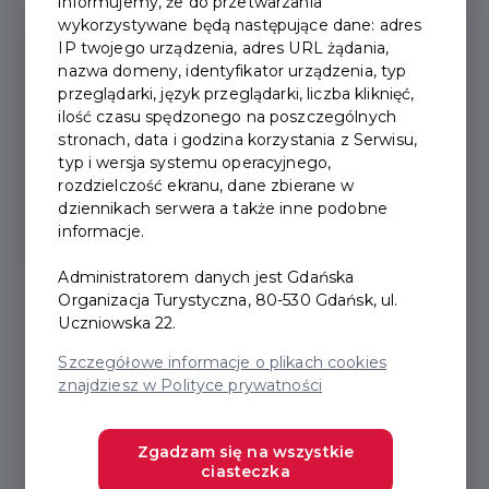
informujemy, że do przetwarzania
wykorzystywane będą następujące dane: adres
IP twojego urządzenia, adres URL żądania,
EXPLORER PACKAGE
nazwa domeny, identyfikator urządzenia, typ
przeglądarki, język przeglądarki, liczba kliknięć,
ilość czasu spędzonego na poszczególnych
stronach, data i godzina korzystania z Serwisu,
Standard
typ i wersja systemu operacyjnego,
rozdzielczość ekranu, dane zbierane w
dziennikach serwera a także inne podobne
informacje.
24
Administratorem danych jest Gdańska
hours
Organizacja Turystyczna, 80-530 Gdańsk, ul.
Uczniowska 22.
Szczegółowe informacje o plikach cookies
Normal
75 PLN
znajdziesz w Polityce prywatności
Reduced
60 PLN
Zgadzam się na wszystkie
ciasteczka