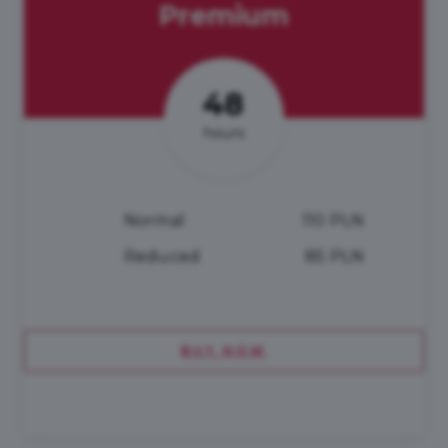
Premium
48
hours
Normal
110 PLN
Reduced
85 PLN
BUY NOW