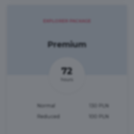
EXPLORER PACKAGE
Premium
72
hours
Normal
130 PLN
Reduced
100 PLN