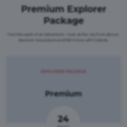
Premium Explorer
Package
Feel the spirit of an adventure – look at the city from above,
discover new places and fall in love with Gdansk.
EXPLORER PACKAGE
Premium
24
hours