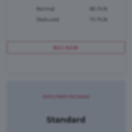
Normal
85 PLN
Reduced
70 PLN
BUY NOW
EXPLORER PACKAGE
Standard