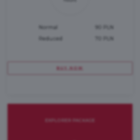
Normal
90 PLN
Reduced
70 PLN
BUY NOW
EXPLORER PACKAGE