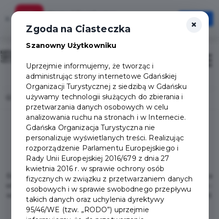
Karta Mieszkańca
×
Otwórz
×
Szybciej, wygodniej, zawsze pod ręką
Zgoda na Ciasteczka
Szanowny Użytkowniku
Sign in / Sign up
Otwór
Uprzejmie informujemy, że tworząc i
administrując strony internetowe Gdańskiej
Organizacji Turystycznej z siedzibą w Gdańsku
używamy technologii służących do zbierania i
Home
Price list
przetwarzania danych osobowych w celu
analizowania ruchu na stronach i w Internecie.
Gdańska Organizacja Turystyczna nie
personalizuje wyświetlanych treści. Realizując
Explorer Package
rozporządzenie Parlamentu Europejskiego i
Rady Unii Europejskiej 2016/679 z dnia 27
kwietnia 2016 r. w sprawie ochrony osób
Especially for you, we have selected activities that will interest a
fizycznych w związku z przetwarzaniem danych
whole family. Interactive exhibitions, fun and education centres -
osobowych i w sprawie swobodnego przepływu
with a Tourist Card you can be certain that kids won’t get bored.
takich danych oraz uchylenia dyrektywy
95/46/WE (tzw. „RODO”) uprzejmie