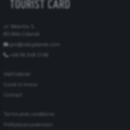
ul. Niterów 3,
80-864 Gdańsk
got@visitgdansk.com
+48 58 348 13 68
VisitGdansk
Good to know
Contact
Terms and conditions
Polityka prywatności