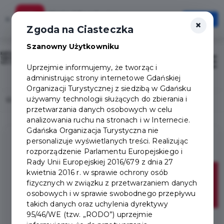
Karta Mieszkańca
×
Otwórz
×
Szybciej, wygodniej, zawsze pod ręką
Zgoda na Ciasteczka
Szanowny Użytkowniku
Sign in / Sign up
Otwór
Uprzejmie informujemy, że tworząc i
administrując strony internetowe Gdańskiej
Organizacji Turystycznej z siedzibą w Gdańsku
używamy technologii służących do zbierania i
Home
News list
przetwarzania danych osobowych w celu
analizowania ruchu na stronach i w Internecie.
Gdańska Organizacja Turystyczna nie
personalizuje wyświetlanych treści. Realizując
rozporządzenie Parlamentu Europejskiego i
Rady Unii Europejskiej 2016/679 z dnia 27
kwietnia 2016 r. w sprawie ochrony osób
06
fizycznych w związku z przetwarzaniem danych
lip
osobowych i w sprawie swobodnego przepływu
takich danych oraz uchylenia dyrektywy
95/46/WE (tzw. „RODO”) uprzejmie