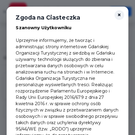
Karta Mieszkańca
×
Otwórz
×
Szybciej, wygodniej, zawsze pod ręką
Zgoda na Ciasteczka
Szanowny Użytkowniku
Uprzejmie informujemy, że tworząc i
administrując strony internetowe Gdańskiej
Organizacji Turystycznej z siedzibą w Gdańsku
Home
Oferty
używamy technologii służących do zbierania i
przetwarzania danych osobowych w celu
analizowania ruchu na stronach i w Internecie.
Gdańska Organizacja Turystyczna nie
personalizuje wyświetlanych treści. Realizując
Filters
rozporządzenie Parlamentu Europejskiego i
Rady Unii Europejskiej 2016/679 z dnia 27
kwietnia 2016 r. w sprawie ochrony osób
fizycznych w związku z przetwarzaniem danych
osobowych i w sprawie swobodnego przepływu
takich danych oraz uchylenia dyrektywy
Number of partners meeting the criteria : 85.
95/46/WE (tzw. „RODO”) uprzejmie