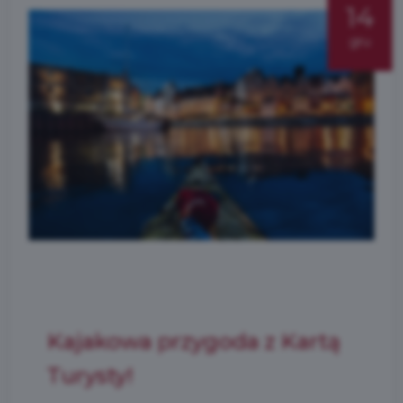
14
gru
Kajakowa przygoda z Kartą
Turysty!