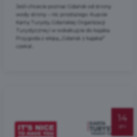
Jeśli chcecie poznać Gdańsk od strony
wody strony – nic prostszego. Kupcie
Kartę Turysty, Gdańskiej Organizacji
Turystycznej i w wskakujcie do kajaka.
Przygoda z ekipą „Gdańsk z kajaka!”
czeka!...
14
gru