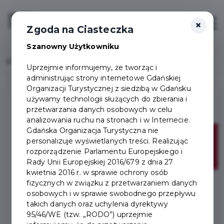
×
Login/Rejestracja
Otwór
Zgoda na Ciasteczka
Szanowny Użytkowniku
Home
Lista aktualności
Uprzejmie informujemy, że tworząc i
administrując strony internetowe Gdańskiej
Organizacji Turystycznej z siedzibą w Gdańsku
używamy technologii służących do zbierania i
przetwarzania danych osobowych w celu
analizowania ruchu na stronach i w Internecie.
Gdańska Organizacja Turystyczna nie
09
personalizuje wyświetlanych treści. Realizując
rozporządzenie Parlamentu Europejskiego i
sie
Rady Unii Europejskiej 2016/679 z dnia 27
kwietnia 2016 r. w sprawie ochrony osób
fizycznych w związku z przetwarzaniem danych
osobowych i w sprawie swobodnego przepływu
takich danych oraz uchylenia dyrektywy
95/46/WE (tzw. „RODO”) uprzejmie