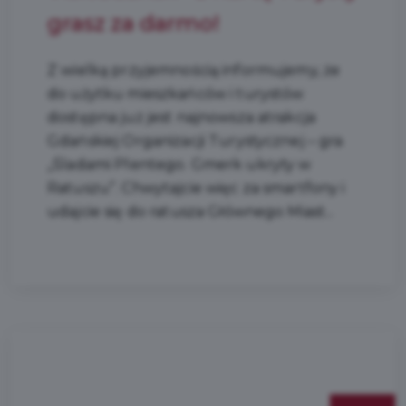
grasz za darmo!
Z wielką przyjemnością informujemy, że
do użytku mieszkańców i turystów
dostępna już jest najnowsza atrakcja
Gdańskiej Organizacji Turystycznej – gra
„Śladami Plentego. Gmerk ukryty w
Ratuszu”. Chwytajcie więc za smartfony i
udajcie się do ratusza Głównego Miast...