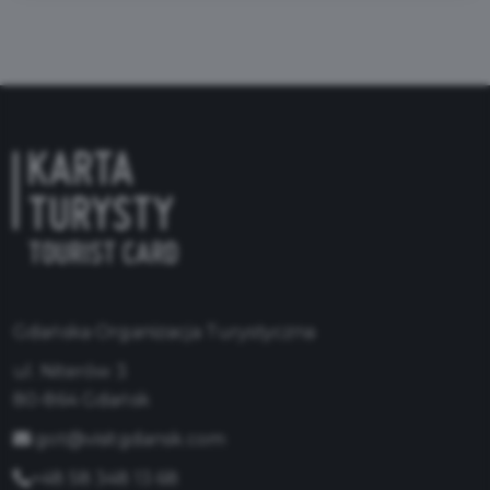
Gdańska Organizacja Turystyczna
ul. Niterów 3
80-864 Gdańsk
got@visitgdansk.com
+48 58 348 13 68