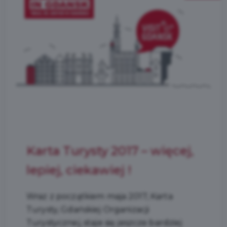
Karta Turysty 2017 – więcej,
lepiej, ciekawiej !
Wraz z początkiem maja 2017, Karta
Turysty, Gdańskiej Organizacji
Turystycznej, staje się jeszcze bardziej