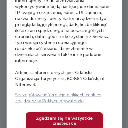
informujemy, że do przetwarzania
wykorzystywane będą następujące dane: adres
IP twojego urządzenia, adres URL żądania,
nazwa domeny, identyfikator urządzenia, typ
przeglądarki, język przeglądarki, liczba kliknięć,
ilość czasu spędzonego na poszczególnych
stronach, data i godzina korzystania z Serwisu,
typ i wersja systemu operacyjnego,
rozdzielczość ekranu, dane zbierane w
EcoCar nowym partnerem
dziennikach serwera a także inne podobne
informacje.
Karty Turysty!
Administratorem danych jest Gdańska
Organizacja Turystyczna, 80-864 Gdańsk, ul.
Miło nam poinformować, że naszym
Niterów 3.
partnerem w Karcie Turysty została firma
Szczegółowe informacje o plikach cookies
EcoCar z 15% rabatem na przejazdy po
znajdziesz w Polityce prywatności
Trójmieście....
Zgadzam się na wszystkie
ciasteczka