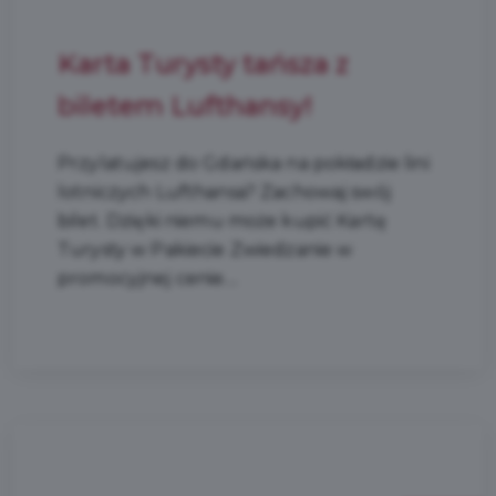
Karta Turysty tańsza z
biletem Lufthansy!
Przylatujesz do Gdańska na pokładzie lini
lotniczych Lufthansa? Zachowaj swój
bilet. Dzięki niemu może kupić Kartę
Turysty w Pakiecie Zwiedzanie w
promocyjnej cenie....