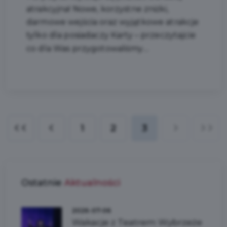
atrakcyjna! Nowe, korzystne zniżki,
darmowe wejścia oraz wyjątkowe atrakcje
tylko dla posiadaczy Karty – przeczytajcie
co dla Was przygotowaliśmy....
1
2
3
Ostatnie
Aktualności
2026-07-06
Wakacje z Teatrem Wybrzeże