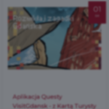
01
sie
Aplikacja Questy
VisitGdansk - z Kartą Turysty