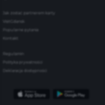
Jak zostać partnerem karty
VisitGdansk
Popularne pytania
Kontakt
Regulamin
Polityka prywatności
Deklaracja dostępności