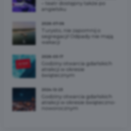
– teatr dostępny także po
angielsku
2026-07-06
Turysto, nie zapomnij o
segregacji! Odpady nie mają
wakacji
2026-03-17
Godziny otwarcia gdańskich
atrakcji w okresie
świątecznym
2024-12-23
Godziny otwarcia gdańskich
atrakcji w okresie świąteczno-
noworocznym