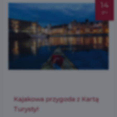
14
gru
Kajakowa przygoda z Kartą
Turysty!