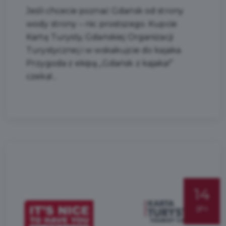
Jeśli chcecie poznać Gdańsk od strony
wody strony – nic prostszego. Kupcie
Kartę Turysty, Gdańskiej Organizacji
Turystycznej i w wskakujcie do kajaka.
Przygoda z ekipą „Gdańsk z kajaka!”
czeka!...
14
gru