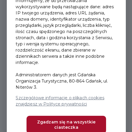
informujemy, że do przetwarzania
wykorzystywane będą następujące dane: adres
IP twojego urządzenia, adres URL żądania,
nazwa domeny, identyfikator urządzenia, typ
przeglądarki, język przeglądarki, liczba kliknięć,
ilość czasu spędzonego na poszczególnych
stronach, data i godzina korzystania z Serwisu,
typ i wersja systemu operacyjnego,
rozdzielczość ekranu, dane zbierane w
EcoCar nowym partnerem
dziennikach serwera a także inne podobne
informacje.
Karty Turysty!
Administratorem danych jest Gdańska
Organizacja Turystyczna, 80-864 Gdańsk, ul.
Miło nam poinformować, że naszym
Niterów 3.
partnerem w Karcie Turysty została firma
Szczegółowe informacje o plikach cookies
EcoCar z 15% rabatem na przejazdy po
znajdziesz w Polityce prywatności
Trójmieście....
Zgadzam się na wszystkie
ciasteczka