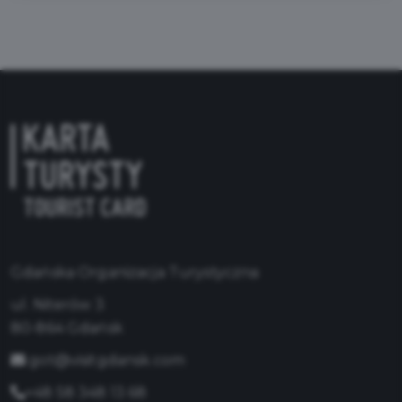
Gdańska Organizacja Turystyczna
ul. Niterów 3
80-864 Gdańsk
got@visitgdansk.com
+48 58 348 13 68