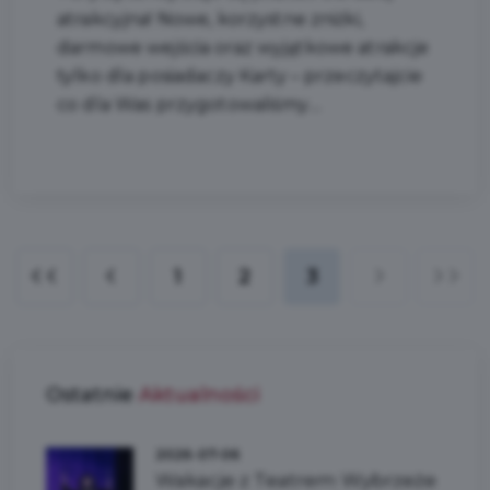
atrakcyjna! Nowe, korzystne zniżki,
darmowe wejścia oraz wyjątkowe atrakcje
tylko dla posiadaczy Karty – przeczytajcie
co dla Was przygotowaliśmy....
1
2
3
Ostatnie
Aktualności
2026-07-06
Wakacje z Teatrem Wybrzeże