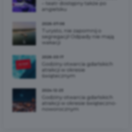
– teatr dostępny także po
angielsku
2026-07-06
Turysto, nie zapomnij o
segregacji! Odpady nie mają
wakacji
2026-03-17
Godziny otwarcia gdańskich
atrakcji w okresie
świątecznym
2024-12-23
Godziny otwarcia gdańskich
atrakcji w okresie świąteczno-
noworocznym