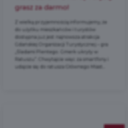
grasz za darmo!
Z wielką przyjemnością informujemy, że
do użytku mieszkańców i turystów
dostępna już jest najnowsza atrakcja
Gdańskiej Organizacji Turystycznej – gra
„Śladami Plentego. Gmerk ukryty w
Ratuszu”. Chwytajcie więc za smartfony i
udajcie się do ratusza Głównego Miast...