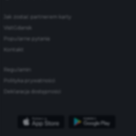
Jak zostać partnerem karty
VisitGdansk
Popularne pytania
Kontakt
Regulamin
Polityka prywatności
Deklaracja dostępności