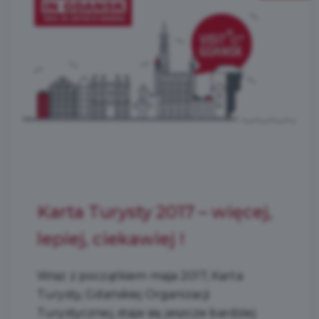
Karta Turysty 2017 – więcej,
lepiej, ciekawiej !
Wraz z początkiem maja 2017, Karta
Turysty, Gdańskiej Organizacji
Turystycznej, staje się jeszcze bardziej