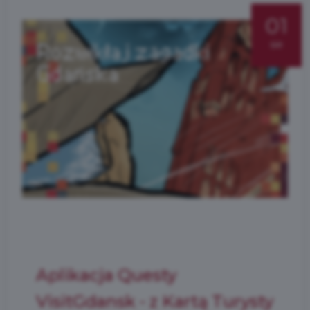
01
sie
Aplikacja Questy
VisitGdansk - z Kartą Turysty