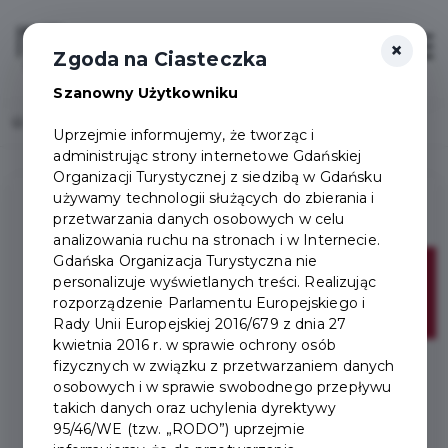
×
Login/Rejestracja
Otwór
Zgoda na Ciasteczka
Szanowny Użytkowniku
Home
Lista aktualności
Uprzejmie informujemy, że tworząc i
administrując strony internetowe Gdańskiej
Organizacji Turystycznej z siedzibą w Gdańsku
używamy technologii służących do zbierania i
przetwarzania danych osobowych w celu
analizowania ruchu na stronach i w Internecie.
Gdańska Organizacja Turystyczna nie
09
personalizuje wyświetlanych treści. Realizując
rozporządzenie Parlamentu Europejskiego i
sie
Rady Unii Europejskiej 2016/679 z dnia 27
kwietnia 2016 r. w sprawie ochrony osób
fizycznych w związku z przetwarzaniem danych
osobowych i w sprawie swobodnego przepływu
takich danych oraz uchylenia dyrektywy
95/46/WE (tzw. „RODO”) uprzejmie