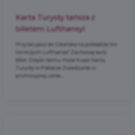
Karta Turysty tańsza z
biletem Lufthansy!
Przylatujesz do Gdańska na pokładzie lini
lotniczych Lufthansa? Zachowaj swój
bilet. Dzięki niemu może kupić Kartę
Turysty w Pakiecie Zwiedzanie w
promocyjnej cenie....