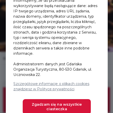
informujemy, że do przetwarzania
wykorzystywane będą następujące dane: adres
IP twojego urządzenia, adres URL żądania,
nazwa domeny, identyfikator urządzenia, typ
przeglądarki, język przeglądarki, liczba kliknięć,
ilość czasu spędzonego na poszczególnych
stronach, data i godzina korzystania z Serwisu,
typ i wersja systemu operacyjnego,
rozdzielczość ekranu, dane zbierane w
dziennikach serwera a także inne podobne
informacje.
Home
Oferty
Stacja Foodhall
Administratorem danych jest Gdańska
Organizacja Turystyczna, 80-530 Gdańsk, ul.
Uczniowska 22.
Szczegółowe informacje o plikach cookies
znajdziesz w Polityce prywatności
10%
Zgadzam się na wszystkie
DISCOUNT
ciasteczka