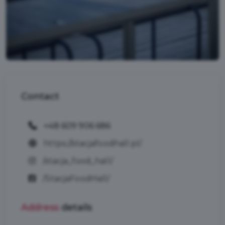
Contact
+48 609 906 686
https://stacjafoodhall.pl/
/stacja_food_hall/
/StacjaFoodHall/
Address
details