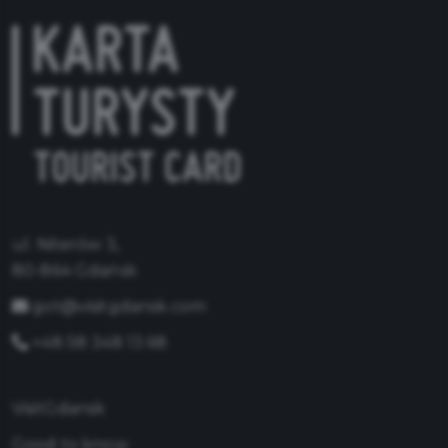
ul. Niterów 3,
80-864 Gdańsk
got@visitgdansk.com
+48 58 348 13 68
VisitGdansk
Good to know