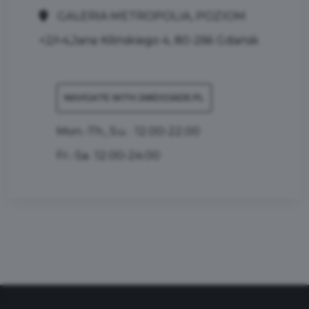
GALERIA METROPOLIA, POZIOM
+2/+4,Jana Kilińskiego 4, 80-266 Gdańsk
NAVIGATE WITH JAKDOJADE.PL
Mon.-Th., Su. : 12:00-22:00
Fr.-Sa. :12:00-24:00