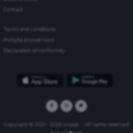
Contact
Terms and conditions
Polityka prywatności
Declaration of conformity
Copyright © 2021 - 2026 Urząd... - All rights reserved
Build with
by qb