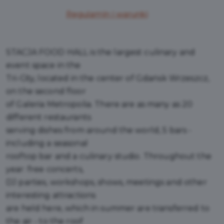
Regulamin i warunki
STACJA FOOD HALL is the largest culinary and
event space in the
Tri-City, located in the center of Gdańsk Wrzeszcz,
on the second floor
of Galeria Metropolia. There are as many as 20
different restaurants
serving dishes from around the world, 5 bars -
including a seasonal
rooftop bar and a culinary studio. Throughout the
year: free concerts,
DJ parties, workshops, shows, meetings and other
interesting attractions
are held here, which in summer are transferred to
the air - to the roof