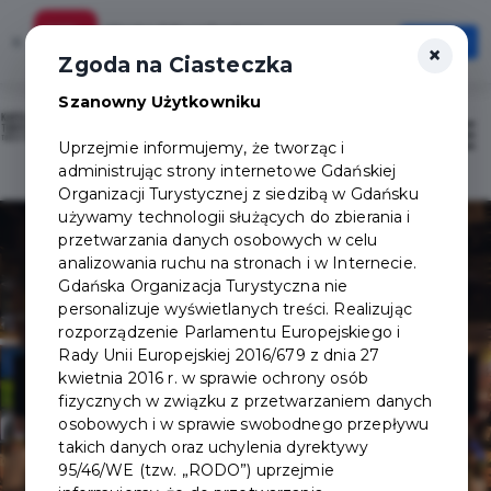
Karta Mieszkańca
×
Otwórz
×
Szybciej, wygodniej, zawsze pod ręką
Zgoda na Ciasteczka
Szanowny Użytkowniku
Sign in / Sign up
Otwór
Uprzejmie informujemy, że tworząc i
administrując strony internetowe Gdańskiej
Organizacji Turystycznej z siedzibą w Gdańsku
używamy technologii służących do zbierania i
przetwarzania danych osobowych w celu
analizowania ruchu na stronach i w Internecie.
Gdańska Organizacja Turystyczna nie
personalizuje wyświetlanych treści. Realizując
rozporządzenie Parlamentu Europejskiego i
Rady Unii Europejskiej 2016/679 z dnia 27
Stacja Foodhall
kwietnia 2016 r. w sprawie ochrony osób
fizycznych w związku z przetwarzaniem danych
osobowych i w sprawie swobodnego przepływu
takich danych oraz uchylenia dyrektywy
95/46/WE (tzw. „RODO”) uprzejmie