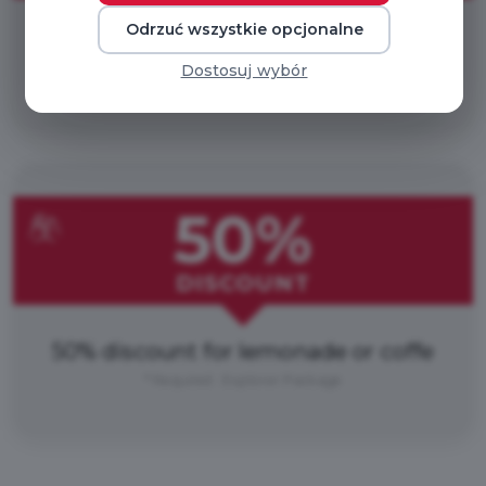
Odrzuć wszystkie opcjonalne
10% discount for food
Dostosuj wybór
* Required : Explorer Package
50%
DISCOUNT
50% discount for lemonade or coffe
* Required : Explorer Package