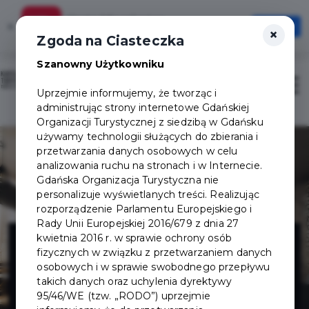
Karta Mieszkańca
×
Otwórz
×
Szybciej, wygodniej, zawsze pod ręką
Zgoda na Ciasteczka
Szanowny Użytkowniku
Sign in / Sign up
Otwór
Uprzejmie informujemy, że tworząc i
administrując strony internetowe Gdańskiej
Organizacji Turystycznej z siedzibą w Gdańsku
używamy technologii służących do zbierania i
przetwarzania danych osobowych w celu
analizowania ruchu na stronach i w Internecie.
Gdańska Organizacja Turystyczna nie
personalizuje wyświetlanych treści. Realizując
rozporządzenie Parlamentu Europejskiego i
Rady Unii Europejskiej 2016/679 z dnia 27
Restaurant
kwietnia 2016 r. w sprawie ochrony osób
fizycznych w związku z przetwarzaniem danych
osobowych i w sprawie swobodnego przepływu
Piwna 47 Food
takich danych oraz uchylenia dyrektywy
95/46/WE (tzw. „RODO”) uprzejmie