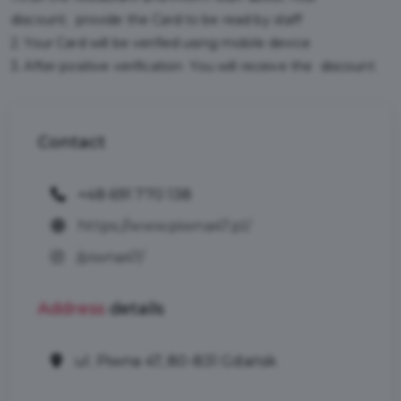
discount; provide the Card to be read by staff
2. Your Card will be verified using mobile device
3. After positive verification You will receive the discount
Contact
+48 691 770 138
https://www.piwna47.pl/
/piwna47/
Address
details
ul. Piwna 47, 80-831 Gdańsk