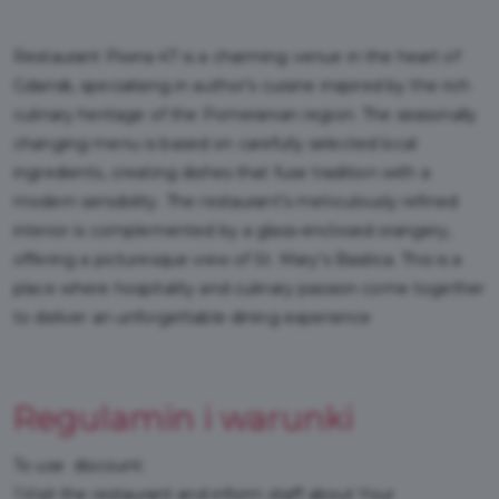
Restaurant Piwna 47 is a charming venue in the heart of
Gdańsk, specialising in author's cuisine inspired by the rich
culinary heritage of the Pomeranian region. The seasonally
changing menu is based on carefully selected local
ingredients, creating dishes that fuse tradition with a
modern sensibility. The restaurant’s meticulously refined
interior is complemented by a glass-enclosed orangery,
offering a picturesque view of St. Mary’s Basilica. This is a
place where hospitality and culinary passion come together
to deliver an unforgettable dining experience
Regulamin i warunki
To use discount:
1.Visit the restaurant and inform staff about Your