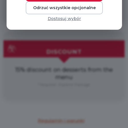
15% discount on soups from the menu
Odrzuć wszystkie opcjonalne
* Required : Explorer Package
Dostosuj wybór
DISCOUNT
15% discount on desserts from the
menu
* Required : Explorer Package
Regulamin i warunki