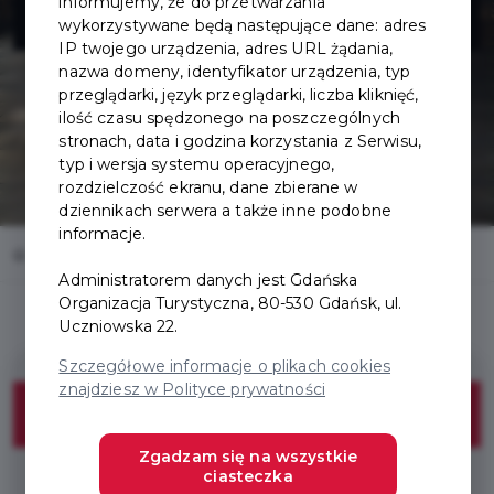
& Wine - kopia
informujemy, że do przetwarzania
wykorzystywane będą następujące dane: adres
IP twojego urządzenia, adres URL żądania,
nazwa domeny, identyfikator urządzenia, typ
przeglądarki, język przeglądarki, liczba kliknięć,
ilość czasu spędzonego na poszczególnych
stronach, data i godzina korzystania z Serwisu,
typ i wersja systemu operacyjnego,
rozdzielczość ekranu, dane zbierane w
dziennikach serwera a także inne podobne
informacje.
Home
Oferty
Restaurant Piwna 47 Food & Wine - kopia
Administratorem danych jest Gdańska
Organizacja Turystyczna, 80-530 Gdańsk, ul.
Uczniowska 22.
Szczegółowe informacje o plikach cookies
znajdziesz w Polityce prywatności
DISCOUNT
Zgadzam się na wszystkie
ciasteczka