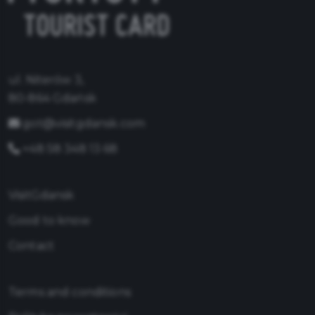
ul. Niterów 3,
80-864 Gdańsk
got@visitgdansk.com
+48 58 348 13 68
VisitGdansk
Good to know
Contact
Terms and conditions