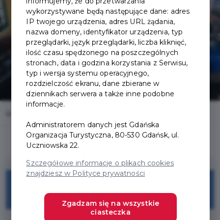
informujemy, że do przetwarzania
wykorzystywane będą następujące dane: adres
IP twojego urządzenia, adres URL żądania,
nazwa domeny, identyfikator urządzenia, typ
przeglądarki, język przeglądarki, liczba kliknięć,
ilość czasu spędzonego na poszczególnych
stronach, data i godzina korzystania z Serwisu,
typ i wersja systemu operacyjnego,
rozdzielczość ekranu, dane zbierane w
dziennikach serwera a także inne podobne
informacje.
Home
Oferty
Gdynia Motor Museum
Administratorem danych jest Gdańska
Organizacja Turystyczna, 80-530 Gdańsk, ul.
Uczniowska 22.
Szczegółowe informacje o plikach cookies
znajdziesz w Polityce prywatności
Bezpłatne wejście
Zgadzam się na wszystkie
ciasteczka