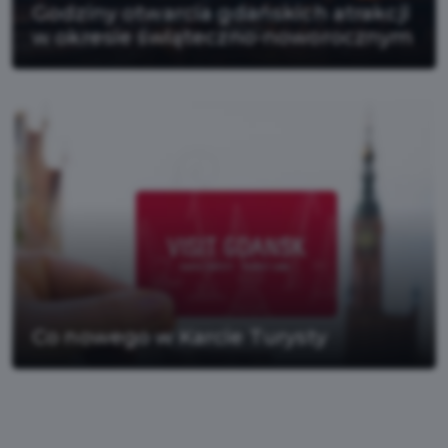
Godziny otwarcia gdańskich atrakcji
w okresie świąteczno-noworocznym
Co nowego w Karcie Turysty