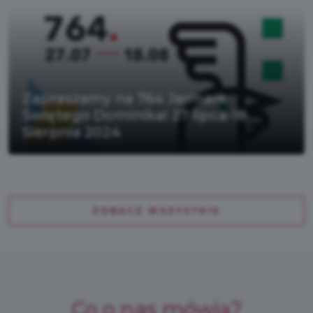
Zapraszamy na 764 Jarmark
Świętego Dominika! 27 lipca-18
Sierpnia 2024
ZOBACZ WSZYSTKIE
Co o nas mówią?