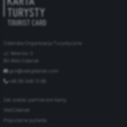
Gdańska Organizacja Turystyczna
ul. Niterów 3
80-864 Gdańsk
got@visitgdansk.com
+48 58 348 13 68
Jak zostać partnerem karty
VisitGdansk
Popularne pytania