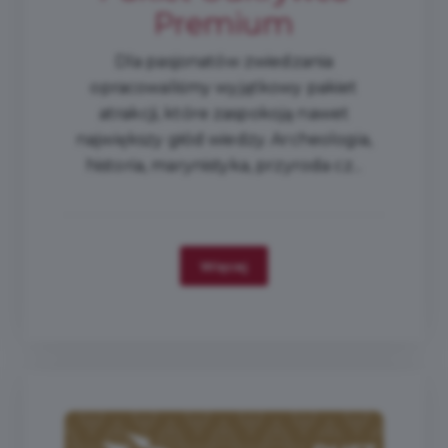
Premium
Dla pasjonatów zwiedzania
opracowaliśmy wyjątkowy pakiet
atrakcji, które zaspokoją nawet
największy głód wiedzy. Archeologia,
historia, marynistyka, przyroda cz...
Więcej