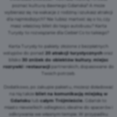
poznać kulturę dawnego Gdańska? A może
wybierasz się na wakacje z rodziną i szukasz atrakcji
dla najmłodszych? Nie lubisz martwić się o to, czy
masz właściwy bilet do tego autobusu? Karta
Turysty to rozwiązanie dla Ciebie! Co to takiego?
Karta Turysty to pakiety złożone z bezpłatnych
wstępów do ponad
20 atrakcji turystycznych
oraz
blisko
30 zniżek do obiektów kultury
,
miejsc
rozrywki
i
restauracji
partnerskich, dopasowane do
Twoich potrzeb.
Dodatkowo, po zakupie pakietu, możesz doładować
na nią także
bilet na komunikację miejską w
Gdańsku
lub
całym Trójmieście.
Gdańsk to
miasto niewielkich odległości, idealne do spacerów i
odkrywania we własnym tempie. W przypadku