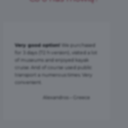
Excellent! I used 72-Hour Gdansk
Tourist Card.
It was a great
decision. An ideal way for a
sightseeing of this beautiful city. I
highly recommend it.
Elar – Norway