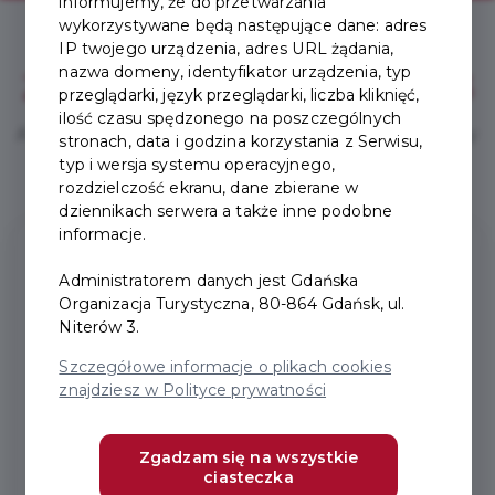
informujemy, że do przetwarzania
wykorzystywane będą następujące dane: adres
IP twojego urządzenia, adres URL żądania,
nazwa domeny, identyfikator urządzenia, typ
Zakup Karty prosty jak
1, 2, 3
przeglądarki, język przeglądarki, liczba kliknięć,
ilość czasu spędzonego na poszczególnych
Aby w pełni korzystać z Karty Turysty, wykonaj trzy
stronach, data i godzina korzystania z Serwisu,
proste kroki.
typ i wersja systemu operacyjnego,
rozdzielczość ekranu, dane zbierane w
dziennikach serwera a także inne podobne
1
informacje.
Administratorem danych jest Gdańska
Organizacja Turystyczna, 80-864 Gdańsk, ul.
Niterów 3.
Szczegółowe informacje o plikach cookies
znajdziesz w Polityce prywatności
Załóż konto
Zarejestruj się online w minutę.
Zgadzam się na wszystkie
ciasteczka
Podróżujesz z rodziną? Dodaj bliskich do swojego