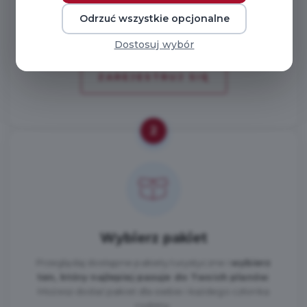
konta — każdy otrzyma własny dostęp do zniżek.
Odrzuć wszystkie opcjonalne
Dostosuj wybór
ZAREJESTRUJ SIĘ
2
Wybierz pakiet
Przeglądaj dostępne pakiety turystyczne i
wybierz
ten, który najlepiej pasuje do Twoich planów
.
Możesz dodać pakiet dla siebie i każdego członka
rodziny.