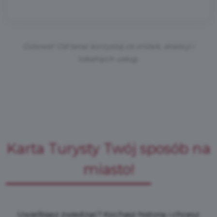
Gotowe! Od teraz korzystaj ze zniżek, atrakcji i
lokalnych usług.
Karta Turysty Twój sposób na
miasto!
Uwielbiasz zwiedzać? Kochasz historię i chcesz