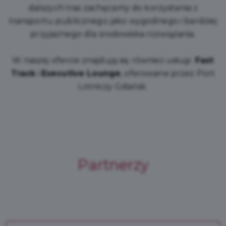
dalszych tras zachęcamy do korzystania z
transportu publicznego jako wygodnego i bardziej
przyjaznego dla środowiska rozwiązania.
W naszej ofercie znajdują się również usługi
Fast
Track
i
Executive Lounge
, oferowane przez Port
Lotniczy Gdańsk.
Partnerzy