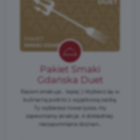
Pakiet Smaki
Gdańska Duet
Razem smakuje... lepiej ;) Wybierz się w
kulinarną podróż z wyjątkową osobą.
Ty wybierasz towarzysza, my
zapewniamy atrakcje. A dokładniej-
niezapomniane doznan...