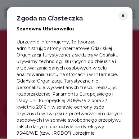
×
Login/Rejestracja
Otwór
Zgoda na Ciasteczka
Szanowny Użytkowniku
Uprzejmie informujemy, że tworząc i
administrując strony internetowe Gdańskiej
Organizacji Turystycznej z siedzibą w Gdańsku
Jedna Karta,
używamy technologii służących do zbierania i
przetwarzania danych osobowych w celu
analizowania ruchu na stronach i w Internecie.
setki korzyści
Gdańska Organizacja Turystyczna nie
personalizuje wyświetlanych treści. Realizując
rozporządzenie Parlamentu Europejskiego i
Rady Unii Europejskiej 2016/679 z dnia 27
kwietnia 2016 r. w sprawie ochrony osób
Wybierz swój pakiet!
fizycznych w związku z przetwarzaniem danych
osobowych i w sprawie swobodnego przepływu
takich danych oraz uchylenia dyrektywy
95/46/WE (tzw. „RODO”) uprzejmie