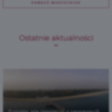
ZOBACZ WSZYSTKICH
Ostatnie aktualności
Turysto, nie zapomnij o segregacji!