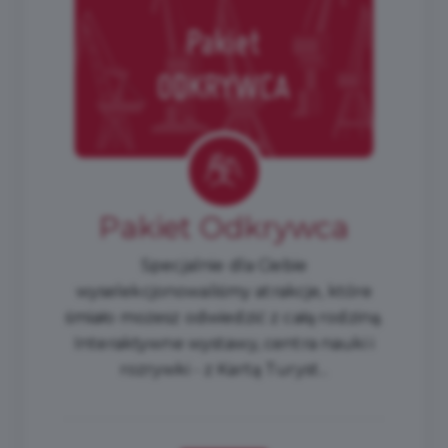
Pakiet Odkrywca
Specjalnie dla Ciebie
wyselekcjonowaliśmy atrakcje, które
śmiało możesz odwiedzić z całą rodziną.
Interaktywne wystawy, centra nauki i
rozrywki - z Kartą Turyst...