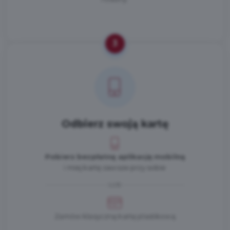
3
Odbierz swoją kartę
Pobierz bezpłatną aplikację mobilną
i miej kartę zawsze przy sobie
LUB
Zamów klasyczną kartę plastikową