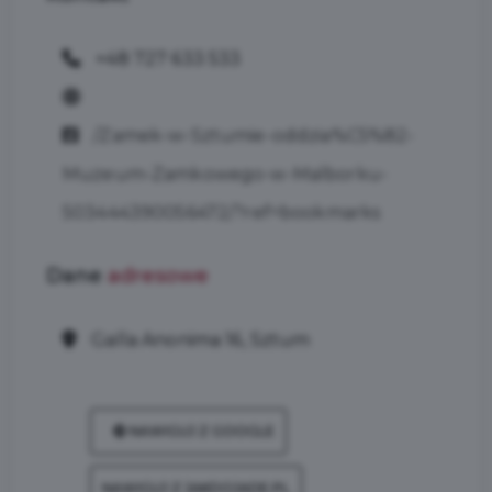
+48 727 633 533
/Zamek-w-Sztumie-oddzia%C5%82-
Muzeum-Zamkowego-w-Malborku-
503444390056472/?ref=bookmarks
Dane
adresowe
Galla Anonima 16, Sztum
NAWIGUJ Z GOOGLE
NAWIGUJ Z JAKDOJADE.PL