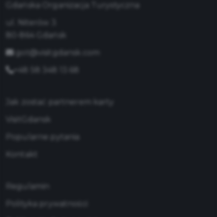
Gdańska Organizacja Turystyczna
ul. Niterów 3
80-864 Gdańsk
got@visitgdansk.com
+48 58 348 13 68
Jak zostać partnerem karty
VisitGdansk
Popularne pytania
Kontakt
Regulamin
Polityka prywatności