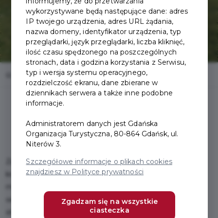
informujemy, że do przetwarzania
wykorzystywane będą następujące dane: adres
IP twojego urządzenia, adres URL żądania,
nazwa domeny, identyfikator urządzenia, typ
przeglądarki, język przeglądarki, liczba kliknięć,
ilość czasu spędzonego na poszczególnych
stronach, data i godzina korzystania z Serwisu,
typ i wersja systemu operacyjnego,
Home
Oferty
Zamek w Sztumie
rozdzielczość ekranu, dane zbierane w
dziennikach serwera a także inne podobne
informacje.
Administratorem danych jest Gdańska
Organizacja Turystyczna, 80-864 Gdańsk, ul.
Niterów 3.
Szczegółowe informacje o plikach cookies
Zamek w Sztumie powstał w końcu XIV w. jako siedziba
znajdziesz w Polityce prywatności
krzyżackiego wójta oraz rezydencja myśliwska wielkich
mistrzów. Mimo, że zbudowany przez Krzyżaków, przez
większą część swojej historii był siedzibą polskich
Zgadzam się na wszystkie
ciasteczka
starostów. W czasach pruskich został zdewastowany i w