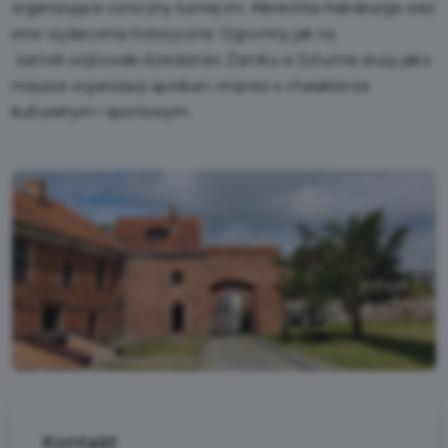
organizujące coroczny turniej im. Albrechta Habsburga oraz
inne wydarzenia historyczne. Ogromny jak na
zamek wójtowski dziedziniec Zamku w Sztumie służy jako
miejsce organizacji spotkań i imprez o charakterze
kulturalnym i sportowym.
Kontakt