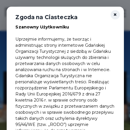
×
Login/Rejestracja
Otwór
Zgoda na Ciasteczka
Szanowny Użytkowniku
Uprzejmie informujemy, że tworząc i
administrując strony internetowe Gdańskiej
Organizacji Turystycznej z siedzibą w Gdańsku
używamy technologii służących do zbierania i
przetwarzania danych osobowych w celu
analizowania ruchu na stronach i w Internecie.
Zamek w
Gdańska Organizacja Turystyczna nie
personalizuje wyświetlanych treści. Realizując
rozporządzenie Parlamentu Europejskiego i
Sztumie
Rady Unii Europejskiej 2016/679 z dnia 27
kwietnia 2016 r. w sprawie ochrony osób
fizycznych w związku z przetwarzaniem danych
osobowych i w sprawie swobodnego przepływu
takich danych oraz uchylenia dyrektywy
95/46/WE (tzw. „RODO”) uprzejmie