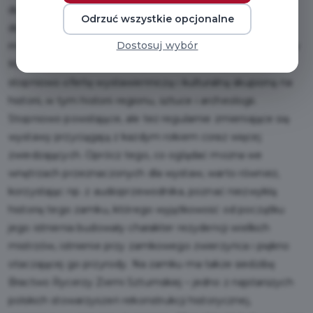
dużej części rozebrany i przebudowany. Zachował jednak
Odrzuć wszystkie opcjonalne
do dziś charakter zamkowy, dzięki pełnemu obwodowi
Dostosuj wybór
murów. Od 2018 r. mieści oddział Muzeum Zamkowego w
Malborku, który poza troską o obiekt, tworzy także
stopniowo ofertę wystawienniczą i kulturalną skupioną na
historii, w tym historii regionu, sztuce i archeologii.
Stopniowo powstające, ale też regularnie zmieniające się
wystawy przyciągają z każdym rokiem coraz więcej
zwiedzających. Oprócz tego, co oglądać można we
wnętrzach przeznaczonych dla wystaw, warto również,
korzystając np. z audioprzewodnika, poznać niezwykłą
historię tego zamku, którego wyjątkowość od początku
jego istnienia budowały charakter rezydencji wielkich
mistrzów, istnienie przy zamkowego zwierzyńca i piękno
otaczającej go przyrody. Na zamku ma także siedzibę
Bractwo Rycerzy Ziemi Sztumskiej – jedno z najstarszych
polskich stowarzyszeń rekonstrukcji historycznej,