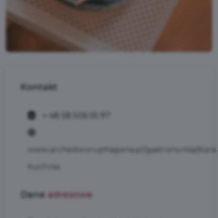
Kontakt
+ 48 58 506 55 97
www.archedworuphagena.pl/gastronomia/stara
kuchnia
Dane
adresowe