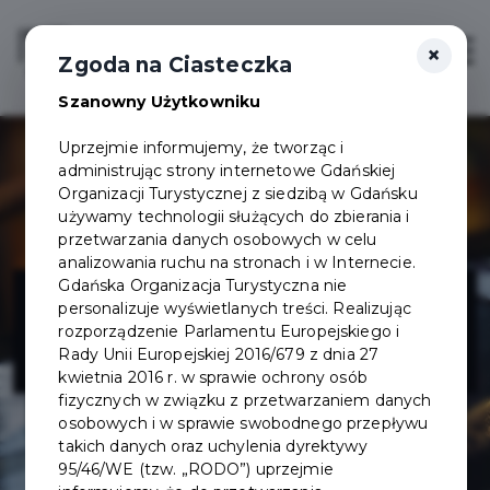
×
Login/Rejestracja
Otwór
Zgoda na Ciasteczka
Szanowny Użytkowniku
Uprzejmie informujemy, że tworząc i
administrując strony internetowe Gdańskiej
Organizacji Turystycznej z siedzibą w Gdańsku
używamy technologii służących do zbierania i
przetwarzania danych osobowych w celu
analizowania ruchu na stronach i w Internecie.
Restauracja
Gdańska Organizacja Turystyczna nie
personalizuje wyświetlanych treści. Realizując
rozporządzenie Parlamentu Europejskiego i
Stara Kuchnia
Rady Unii Europejskiej 2016/679 z dnia 27
kwietnia 2016 r. w sprawie ochrony osób
fizycznych w związku z przetwarzaniem danych
osobowych i w sprawie swobodnego przepływu
takich danych oraz uchylenia dyrektywy
95/46/WE (tzw. „RODO”) uprzejmie