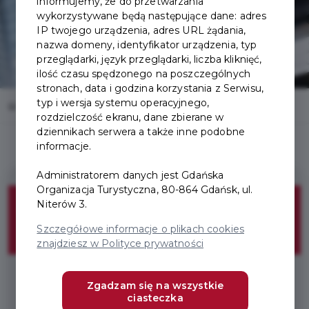
informujemy, że do przetwarzania
wykorzystywane będą następujące dane: adres
IP twojego urządzenia, adres URL żądania,
nazwa domeny, identyfikator urządzenia, typ
przeglądarki, język przeglądarki, liczba kliknięć,
ilość czasu spędzonego na poszczególnych
stronach, data i godzina korzystania z Serwisu,
typ i wersja systemu operacyjnego,
Home
Oferty
Restauracja Stara Kuchnia
rozdzielczość ekranu, dane zbierane w
dziennikach serwera a także inne podobne
informacje.
Administratorem danych jest Gdańska
Organizacja Turystyczna, 80-864 Gdańsk, ul.
10%
Niterów 3.
Szczegółowe informacje o plikach cookies
ZNIŻKI
znajdziesz w Polityce prywatności
10% zniżki na dania główne
Zgadzam się na wszystkie
ciasteczka
* Wymagany : Pakiet Odkrywca