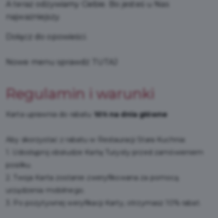
A teraz odżywiamy Ciebie. Bo jesteś u Nas
najważniejszy.
Dołącz do opowieści.
Nowe menu sprawdź
TUTAJ
Regulamin i warunki
Karta uprawnia do rabatu
10% na dnia główne
Aby skorzystać z rabatu w Restauracji Stara Kuchnia:
1. Udostępnij obsłudze Kartę Turysty przed zamówieniem
posiłku.
2. Twoja Karta zostanie zweryfikowana za pomocą
urządzenia mobilnego.
3. Po pozytywnej weryfikacji Karty, otrzymasz 10% rabat.