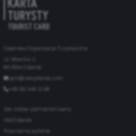
Gdańska Organizacja Turystyczna
ul. Niterów 3
80-864 Gdańsk
got@visitgdansk.com
+48 58 348 13 68
Jak zostać partnerem karty
VisitGdansk
Popularne pytania