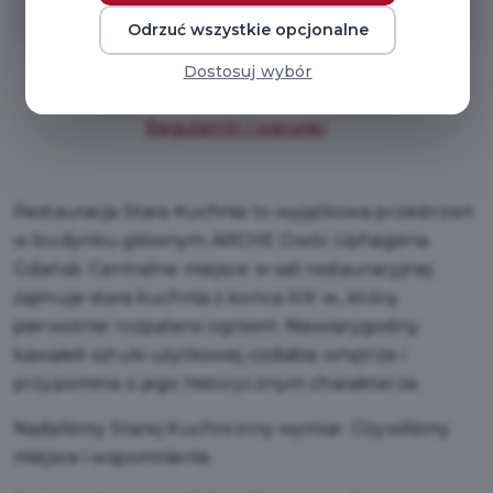
Odrzuć wszystkie opcjonalne
Dostosuj wybór
Regulamin i warunki
Restauracja Stara Kuchnia to wyjątkowa przestrzeń
w budynku głównym ARCHE Dwór Uphagena
Gdańsk. Centralne miejsce w sali restauracyjnej
zajmuje stara kuchnia z końca XIX w., którą
pierwotnie rozpalano ogniem. Niewiarygodny
kawałek sztuki użytkowej ozdabia wnętrze i
przypomina o jego historycznym charakterze.
Nadaliśmy Starej Kuchni inny wymiar. Ożywiliśmy
miejsce i wspomnienie.