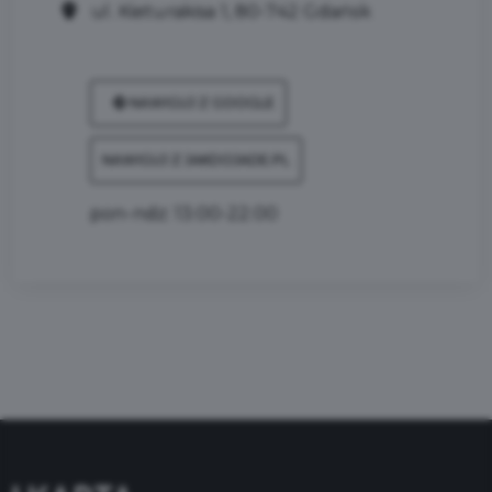
ul. Kieturakisa 1, 80-742 Gdańsk
NAWIGUJ Z GOOGLE
NAWIGUJ Z JAKDOJADE.PL
pon-ndz: 13:00-22:00