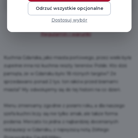
Odrzuć wszystkie opcjonalne
Dostosuj wybór
Regulamin i warunki
Kuchnia Gdańska, jako miasta portowego, przez wieki była
zupełnie inna niż kuchnia reszty terenów Polski. Kto dziś
pamięta, że w Gdańsku było 18 różnych targów? Że
sprzedawano ponad 2 tys. ton raków przed bramami
miasta? My odwołujemy się do tej historii na co dzień.
Menu zmieniamy zgodnie z porami roku, a dla naszego
szefa kuchni liczy się nie tylko smak, ale także forma
podania. Mercato to jedna z najbardziej docenianych
restauracji w Gdańsku, z najwyższą notą Żółtego
Przewodnika Gault&Millau.