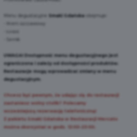
Menu degustacyjne
Smaki Gdańska
obejmuje:
- Krem szczawiowy
- Łosoś
- Sernik
UWAGA! Dostępność menu degustacyjnego jest
ograniczona i zależy od dostępności produktów.
Restauracje mogą wprowadzać zmiany w menu
degustacyjnym.
Chcesz być pewnym, że udając się do restauracji
zastaniesz wolny stolik? Polecamy
wcześniejszą rezerwację telefoniczną!
Z pakietu Smaki Gdańska w Restauracji Mercato
można skorzystać w godz. 12:00-23:00.