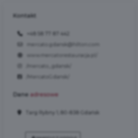
Kontakt
+48 58 77 87 442
mercato.gdansk@hilton.com
www.mercatorestauracja.pl/
/mercato_gdansk/
/MercatoGdansk/
Dane
adresowe
Targ Rybny 1, 80-838 Gdańsk