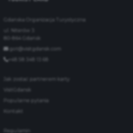
Gdańska Organizacja Turystyczna
ul. Niterów 3
80-864 Gdańsk
got@visitgdansk.com
+48 58 348 13 68
Jak zostać partnerem karty
VisitGdansk
Popularne pytania
Kontakt
Regulamin