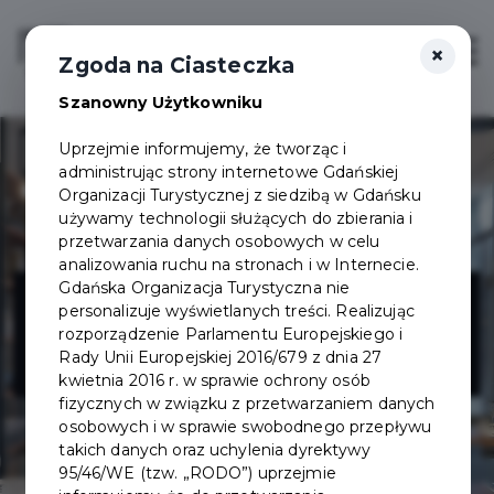
×
Login/Rejestracja
Otwór
Zgoda na Ciasteczka
Szanowny Użytkowniku
Uprzejmie informujemy, że tworząc i
administrując strony internetowe Gdańskiej
Organizacji Turystycznej z siedzibą w Gdańsku
używamy technologii służących do zbierania i
przetwarzania danych osobowych w celu
analizowania ruchu na stronach i w Internecie.
Restauracja
Gdańska Organizacja Turystyczna nie
personalizuje wyświetlanych treści. Realizując
rozporządzenie Parlamentu Europejskiego i
Mercato
Rady Unii Europejskiej 2016/679 z dnia 27
kwietnia 2016 r. w sprawie ochrony osób
fizycznych w związku z przetwarzaniem danych
osobowych i w sprawie swobodnego przepływu
takich danych oraz uchylenia dyrektywy
95/46/WE (tzw. „RODO”) uprzejmie