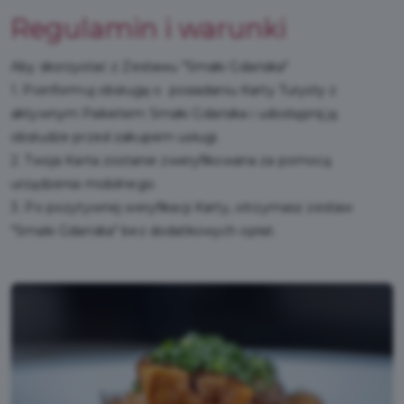
Regulamin i warunki
Aby skorzystać z Zestawu "Smaki Gdańska"
1. Poinformuj obsługę o posiadaniu Karty Turysty z
aktywnym Pakietem Smaki Gdańska i udostępnij ją
obsłudze przed zakupem usługi.
2. Twoja Karta zostanie zweryfikowana za pomocą
urządzenia mobilnego.
3. Po pozytywnej weryfikacji Karty, otrzymasz zestaw
"Smaki Gdańska" bez dodatkowych opłat.