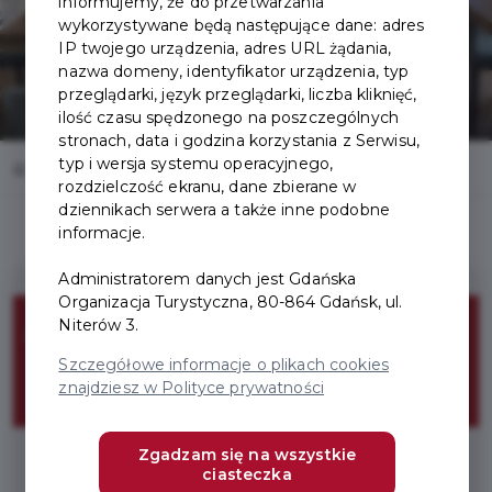
informujemy, że do przetwarzania
wykorzystywane będą następujące dane: adres
IP twojego urządzenia, adres URL żądania,
nazwa domeny, identyfikator urządzenia, typ
przeglądarki, język przeglądarki, liczba kliknięć,
ilość czasu spędzonego na poszczególnych
stronach, data i godzina korzystania z Serwisu,
typ i wersja systemu operacyjnego,
Home
Oferty
Restauracja Mercato
rozdzielczość ekranu, dane zbierane w
dziennikach serwera a także inne podobne
informacje.
Administratorem danych jest Gdańska
Organizacja Turystyczna, 80-864 Gdańsk, ul.
Niterów 3.
Menu degustacyjne
Szczegółowe informacje o plikach cookies
Smaki Gdańska
znajdziesz w Polityce prywatności
Zgadzam się na wszystkie
ciasteczka
* Wymagany Pakiet Smaki Gdańska Solo