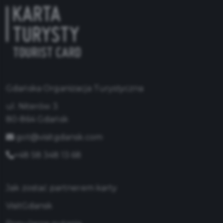
Gdańska Organizacja Turystyczna
ul. Niterów 3
80-864 Gdańsk
got@visitgdansk.com
+48 58 348 13 68
Jak zostać partnerem karty
VisitGdansk