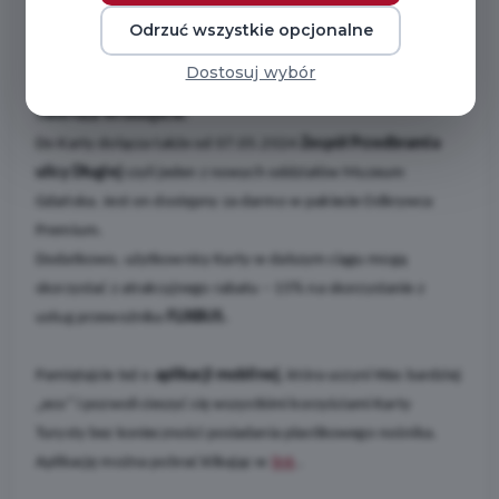
Odrzuć wszystkie opcjonalne
Po pierwsze, po przerwie spowodowanej remontem od 07.05.
Dostosuj wybór
2024 do pakietu Odkrywca Premium wracają
Żuraw
oraz
Twierdza Wisłoujście
.
Do Karty dołącza także od 07.05.2024
Zespół Przedbramia
ulicy Długiej
czyli jeden z nowych oddziałów Muzeum
Gdańska. Jest on dostępny za darmo w pakiecie Odkrywca
Premium.
Dodatkowo, użytkownicy Karty w dalszym ciągu mogą
skorzystać z atrakcyjnego rabatu – 15% na skorzystanie z
usług przewoźnika
FLIXBUS.
Pamiętajcie też o
aplikacji mobilnej
, która uczyni Was bardziej
„eco” i pozwoli cieszyć się wszystkimi korzyściami Karty
Turysty bez konieczności posiadania plastikowego nośnika.
Aplikację można pobrać klikając w
link
.