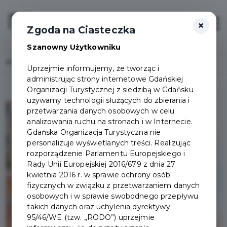
×
Login/Rejestracja
Otwór
Zgoda na Ciasteczka
Szanowny Użytkowniku
Home
Lista aktualności
Co nowego w Karcie Turysty
Uprzejmie informujemy, że tworząc i
administrując strony internetowe Gdańskiej
Organizacji Turystycznej z siedzibą w Gdańsku
używamy technologii służących do zbierania i
przetwarzania danych osobowych w celu
analizowania ruchu na stronach i w Internecie.
Gdańska Organizacja Turystyczna nie
personalizuje wyświetlanych treści. Realizując
rozporządzenie Parlamentu Europejskiego i
Rady Unii Europejskiej 2016/679 z dnia 27
kwietnia 2016 r. w sprawie ochrony osób
fizycznych w związku z przetwarzaniem danych
osobowych i w sprawie swobodnego przepływu
takich danych oraz uchylenia dyrektywy
95/46/WE (tzw. „RODO”) uprzejmie