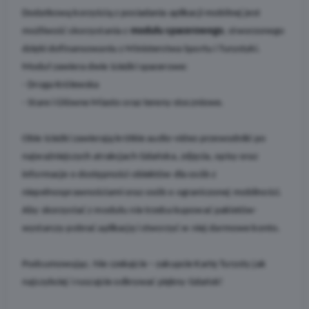
Dodatkową korzyścią z posiadania aplikacji mobilnej jest
możliwość skorzystania z
modułu spacerowego
, stworzonego
dzięki dofinansowaniu z Ministerstwa Sportu i Turystyki.
Moduł zawiera dwie ścieżki spacerowe:
- Droga Królewska
- Stare i Główne Miasto oraz tereny stoczniowe.
Obie ścieżki zawierają krótkie audio-video przewodniki po
najważniejszych atrakcjach Gdańska, zdjęcia, opisy oraz
informacje o dostępności obiektów dla osób z
niepełnosprawnościami oraz osób o ograniczonej mobilności.
Aby skorzystać z modułu nie trzeba kupować pakietów-
wystarczy pobrać aplikację i stworzyć w niej darmowe konto.
Podsumowując. Nie czekajcie – zakupcie Kartę Turysty jak
najszybciej i ruszajcie odkrywać piękny Gdańsk!