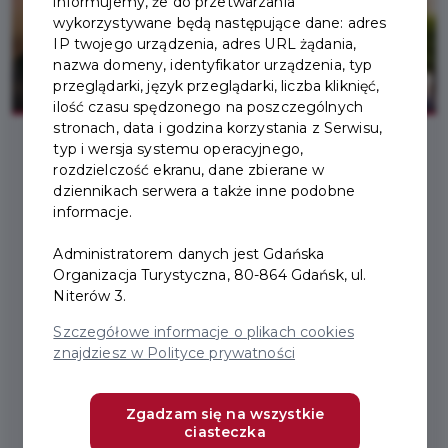
informujemy, że do przetwarzania
wykorzystywane będą następujące dane: adres
IP twojego urządzenia, adres URL żądania,
nazwa domeny, identyfikator urządzenia, typ
przeglądarki, język przeglądarki, liczba kliknięć,
ilość czasu spędzonego na poszczególnych
stronach, data i godzina korzystania z Serwisu,
typ i wersja systemu operacyjnego,
rozdzielczość ekranu, dane zbierane w
2022-04-29
dziennikach serwera a także inne podobne
informacje.
CO NOWEGO W KARCIE
Administratorem danych jest Gdańska
TURYSTY
Organizacja Turystyczna, 80-864 Gdańsk, ul.
Niterów 3.
Szczegółowe informacje o plikach cookies
Za oknami piękna wiosna, a tymczasem od 1 maja Karta
znajdziesz w Polityce prywatności
Turysty wzbogaca się o nowe atrakcje. I o ile wiosna niestety
za kilka tygodni dobiegnie końca, o tyle atrakcje pozostaną w
Zgadzam się na wszystkie
Karcie Turysty na stałe. Zobaczcie co nowego dla Was
ciasteczka
przygotowaliśmy.