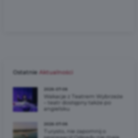
Ostatnie
Aktualności
2026-07-06
Wakacje z Teatrem Wybrzeże
– teatr dostępny także po
angielsku
2026-07-06
Turysto, nie zapomnij o
segregacji! Odpady nie mają