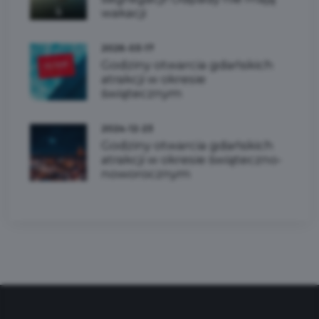
wakacji
2026-03-17
Godziny otwarcia gdańskich
atrakcji w okresie
świątecznym
2024-12-23
Godziny otwarcia gdańskich
atrakcji w okresie świąteczno-
noworocznym