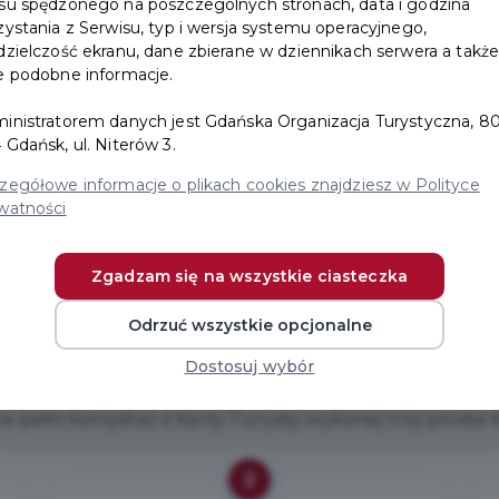
su spędzonego na poszczególnych stronach, data i godzina
zystania z Serwisu, typ i wersja systemu operacyjnego,
dzielczość ekranu, dane zbierane w dziennikach serwera a takż
e podobne informacje.
inistratorem danych jest Gdańska Organizacja Turystyczna, 80
 Gdańsk, ul. Niterów 3.
zegółowe informacje o plikach cookies znajdziesz w Polityce
watności
Zgadzam się na wszystkie ciasteczka
Odrzuć wszystkie opcjonalne
Zakup Karty prosty jak
1, 2, 3
Dostosuj wybór
w pełni korzystać z Karty Turysty, wykonaj trzy proste k
2