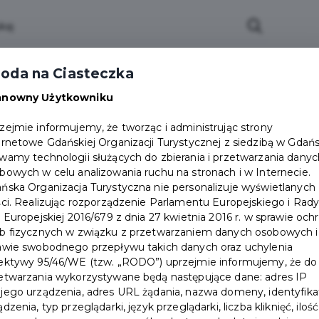
Pakiety
Cennik
Gdzie kupić
Wydarzenia
oda na Ciasteczka
anowny Użytkowniku
zejmie informujemy, że tworząc i administrując strony
ernetowe Gdańskiej Organizacji Turystycznej z siedzibą w Gdań
wamy technologii służących do zbierania i przetwarzania danyc
bowych w celu analizowania ruchu na stronach i w Internecie.
ńska Organizacja Turystyczna nie personalizuje wyświetlanych
ści. Realizując rozporządzenie Parlamentu Europejskiego i Rad
i Europejskiej 2016/679 z dnia 27 kwietnia 2016 r. w sprawie och
b fizycznych w związku z przetwarzaniem danych osobowych i
awie swobodnego przepływu takich danych oraz uchylenia
ektywy 95/46/WE (tzw. „RODO”) uprzejmie informujemy, że do
etwarzania wykorzystywane będą następujące dane: adres IP
jego urządzenia, adres URL żądania, nazwa domeny, identyfika
ądzenia, typ przeglądarki, język przeglądarki, liczba kliknięć, ilość