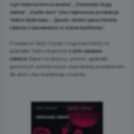
czyli historia końca świata”, „Ciemności kryją
ziemię”, „Punkt zero” oraz najnowsza produkcja
Teatru Wybrzeże – „Żywot i śmierć pana Hersha
Libkina z Sacramento w stanie Kalifornia”.
Posiadacze Karty Turysty mogą kupić bilety na
spektakle Teatru Wybrzeże
z 20% rabatem.
UWAGA:
Rabat nie dotyczy: premier, spektakli
gościnnych, premierowych, koprodukcji, przedstawień
dla dzieci oraz teatralnego czwartku.