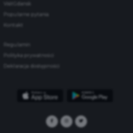
VisitGdansk
Popularne pytania
Kontakt
Regulamin
Polityka prywatności
Deklaracja dostępności