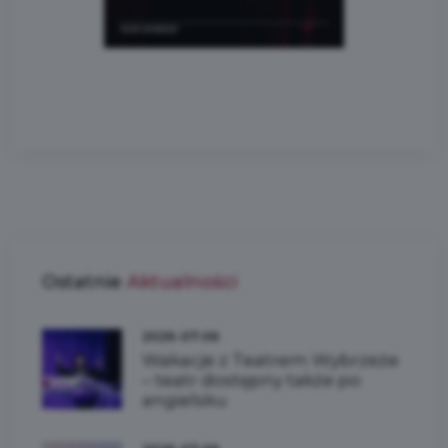
Ostatnie
Aktualności
2026-07-06
Wakacje z Teatrem Wybrzeże
– teatr dostępny także po
angielsku