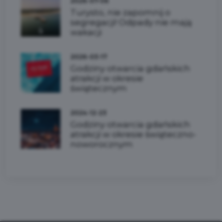
2026-07-06
Turysto, nie zapomnij o
segregacji! Odpady nie mają
wakacji
2026-03-17
Godziny otwarcia gdańskich
atrakcji w okresie
świątecznym
2024-12-23
Godziny otwarcia gdańskich
atrakcji w okresie świąteczno-
noworocznym