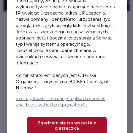
informujemy, że do przetwarzania
wykorzystywane będą następujące dane: adres
IP twojego urządzenia, adres URL żądania,
nazwa domeny, identyfikator urządzenia, typ
przeglądarki, język przeglądarki, liczba kliknięć,
2026-07-06
ilość czasu spędzonego na poszczególnych
stronach, data i godzina korzystania z Serwisu,
typ i wersja systemu operacyjnego,
WAKACJE Z TEATREM
rozdzielczość ekranu, dane zbierane w
dziennikach serwera a także inne podobne
WYBRZEŻE – TEATR
informacje.
DOSTĘPNY TAKŻE PO
Administratorem danych jest Gdańska
ANGIELSKU
Organizacja Turystyczna, 80-864 Gdańsk, ul.
Niterów 3.
Szczegółowe informacje o plikach cookies
Gdy plaże wypełniają się parawanami, promenady
znajdziesz w Polityce prywatności
spacerowiczami, sceny Teatru Wybrzeże wypełniają
się emocjami.
Zgadzam się na wszystkie
ciasteczka
Przez całe lato Teatr Wybrzeże gra w Gdańsku,