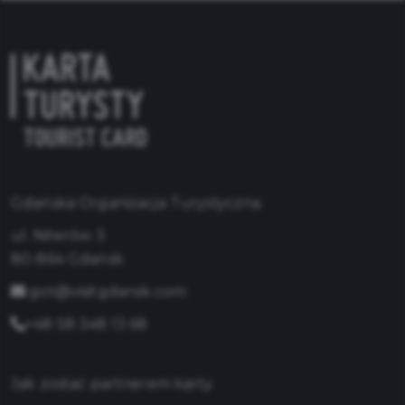
Gdańska Organizacja Turystyczna
ul. Niterów 3
80-864 Gdańsk
got@visitgdansk.com
+48 58 348 13 68
Jak zostać partnerem karty