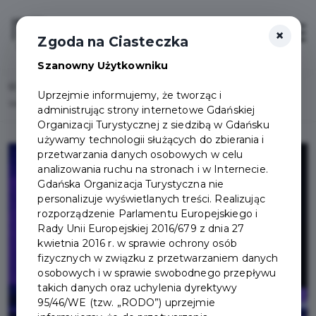
×
Login/Rejestracja
Otwór
Zgoda na Ciasteczka
Szanowny Użytkowniku
Home
Lista aktualności
Uprzejmie informujemy, że tworząc i
Wakacje z Teatrem Wybrzeże – teatr dostępny także po angielsku
administrując strony internetowe Gdańskiej
Organizacji Turystycznej z siedzibą w Gdańsku
używamy technologii służących do zbierania i
przetwarzania danych osobowych w celu
analizowania ruchu na stronach i w Internecie.
Gdańska Organizacja Turystyczna nie
personalizuje wyświetlanych treści. Realizując
rozporządzenie Parlamentu Europejskiego i
Rady Unii Europejskiej 2016/679 z dnia 27
kwietnia 2016 r. w sprawie ochrony osób
fizycznych w związku z przetwarzaniem danych
osobowych i w sprawie swobodnego przepływu
takich danych oraz uchylenia dyrektywy
95/46/WE (tzw. „RODO”) uprzejmie