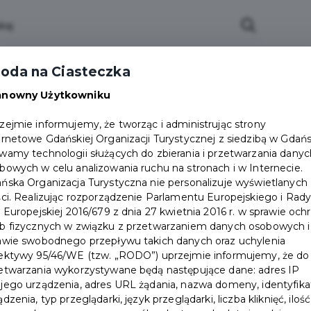
Pakiety
Cennik
Gdzie kupić
Wydarzenia
oda na Ciasteczka
anowny Użytkowniku
 wraca do Gdańska!
zejmie informujemy, że tworząc i administrując strony
ernetowe Gdańskiej Organizacji Turystycznej z siedzibą w Gdań
wamy technologii służących do zbierania i przetwarzania danyc
bowych w celu analizowania ruchu na stronach i w Internecie.
ńska Organizacja Turystyczna nie personalizuje wyświetlanych
ści. Realizując rozporządzenie Parlamentu Europejskiego i Rad
i Europejskiej 2016/679 z dnia 27 kwietnia 2016 r. w sprawie och
b fizycznych w związku z przetwarzaniem danych osobowych i
awie swobodnego przepływu takich danych oraz uchylenia
ektywy 95/46/WE (tzw. „RODO”) uprzejmie informujemy, że do
etwarzania wykorzystywane będą następujące dane: adres IP
jego urządzenia, adres URL żądania, nazwa domeny, identyfika
ądzenia, typ przeglądarki, język przeglądarki, liczba kliknięć, ilość