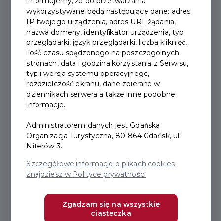
informujemy, że do przetwarzania
2020-06-02
wykorzystywane będą następujące dane: adres
IP twojego urządzenia, adres URL żądania,
nazwa domeny, identyfikator urządzenia, typ
GDAŃSKA KARTA
przeglądarki, język przeglądarki, liczba kliknięć,
ilość czasu spędzonego na poszczególnych
TURYSTY JESZCZE
stronach, data i godzina korzystania z Serwisu,
LEPSZA!
typ i wersja systemu operacyjnego,
rozdzielczość ekranu, dane zbierane w
dziennikach serwera a także inne podobne
informacje.
Podobnie jak wcześniej, KT będzie można kupić w
pakietach: Zwiedzanie, Rodzina & Zabawa,
Administratorem danych jest Gdańska
Komunikacja „Trójmiasto”. Co ważne, 1 lipca pojawi
Organizacja Turystyczna, 80-864 Gdańsk, ul.
się także pakiet „Komunikacja Gdańsk”, tańszy od
Niterów 3.
pakietu „Trójmiasto” i pozwalający na korzystanie z
Szczegółowe informacje o plikach cookies
komunikacji miejskiej na terenie Gdańska.
znajdziesz w Polityce prywatności
Nie ulegają zmianie wersje czasowe – wciąż są to
popularne i lubiane: 24 h / 48 h / 72 h.
Zgadzam się na wszystkie
ciasteczka
Łącznie Karta zapewni bezpłatne wejście do 22