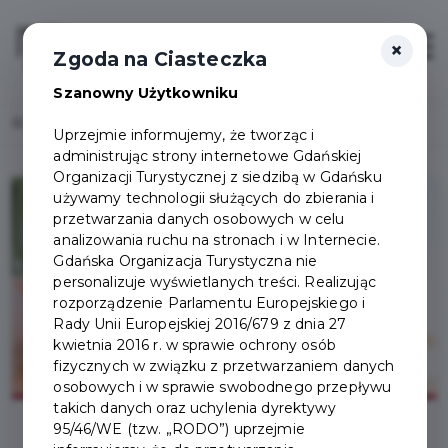
×
Login/Rejestracja
Otwór
Zgoda na Ciasteczka
Szanowny Użytkowniku
Home
Lista aktualności
Gdańska Karta Turysty jeszcze lepsza!
Uprzejmie informujemy, że tworząc i
administrując strony internetowe Gdańskiej
Organizacji Turystycznej z siedzibą w Gdańsku
używamy technologii służących do zbierania i
przetwarzania danych osobowych w celu
analizowania ruchu na stronach i w Internecie.
Gdańska Organizacja Turystyczna nie
personalizuje wyświetlanych treści. Realizując
rozporządzenie Parlamentu Europejskiego i
Rady Unii Europejskiej 2016/679 z dnia 27
kwietnia 2016 r. w sprawie ochrony osób
fizycznych w związku z przetwarzaniem danych
osobowych i w sprawie swobodnego przepływu
takich danych oraz uchylenia dyrektywy
95/46/WE (tzw. „RODO”) uprzejmie