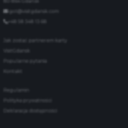
80-864 Gdańsk
got@visitgdansk.com
+48 58 348 13 68
Jak zostać partnerem karty
VisitGdansk
Popularne pytania
Kontakt
Regulamin
Polityka prywatności
Deklaracja dostępności