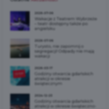
2026-07-06
Wakacje z Teatrem Wybrzeże
– teatr dostępny także po
angielsku
2026-07-06
Turysto, nie zapomnij o
segregacji! Odpady nie mają
wakacji
2026-03-17
Godziny otwarcia gdańskich
atrakcji w okresie
świątecznym
2024-12-23
Godziny otwarcia gdańskich
atrakcji w okresie świąteczno-