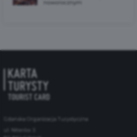
noworocznym
Gdańska Organizacja Turystyczna
ul. Niterów 3