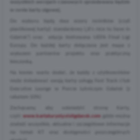
wszystkich wersjach czasowych sprzedawana będzie
w cenie karty ulgowej.
Do wyboru będą dwa wzory nośników (czyli
plastikowej karty): standardowy („It’s nice to have in
Gdańsk”) oraz edycja limitowana UEFA Finał Ligi
Europy. Do każdej karty dołączana jest mapa z
wykazem partnerów projektu oraz praktyczną
kieszonką.
Na koniec warto dodać, że każdy z użytkowników
może doładować swoją kartę usługą Fast Track i/lub
Executive Lounge w Porcie Lotniczym Gdańsk (z
rabatem 10%)
Zachęcamy, aby odwiedzić stronę Karty,
czyli:
www.kartaturysty.visitgdansk.com
gdzie można
znaleźć wszystkie, aktualne i szczegółowe informacje
na temat KT oraz dostępności poszczególnych