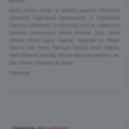
atrakcji.
Kartę można nabyć w każdym punkcie informacji
Gdańskiej Organizacji Turystycznej, w Pomorskim
Centrum Informacji Turystycznej oraz w wybranych
hotelach partnerskich (Hotel Number One, Hotel
Sadova, Hotel Grano Gdańsk, Hampton by Hilton
Gdańsk Old Town, Mercure Gdańsk Stare Miasto,
Hotel Almond Gdańsk). Można też kartę zamówić on-
line, nawet z dostawą do domu.
Polecamy!
Ostatnie
Aktualności