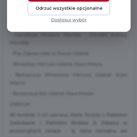
atrakcji turystycznych oraz rabaty aż u 30 partnerów.
Odrzuć wszystkie opcjonalne
W tym miejscu warto wymienić nowych rabatowych
Dostosuj wybór
partnerów KT:
- Narodowe Muzeum Morskie - Ośrodek Kultury
Morskiej
- Plac Zabaw Lider w Forum Gdańsk
- Wineshop Mercure Gdańsk Stare Miasto
- Restauracja Winestone Mercure Gdańsk Stare
Miasto
- Restauracja Ibis Gdańsk Stare Miasto
UWAGA!
W terminie 1-15 czerwca, Karta Turysty z Pakietem
Zwiedzanie i Pakietem Rodzina & Zabawa w
promocyjnych cenach - tj. karta normalna we