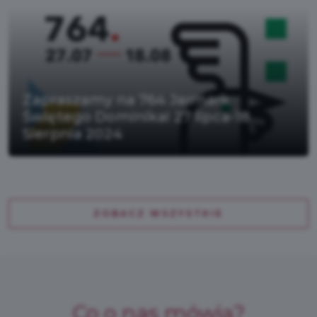
Zapraszamy na 764 Jarmark
Świętego Dominika! 27 lipca-18
Sierpnia 2024
ZOBACZ WSZYSTKIE
Co o nas mówią?