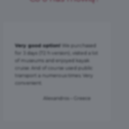
Excellent! I used 72-Hour Gdansk
Tourist Card.
It was a great
decision. An ideal way for a
sightseeing of this beautiful city. I
highly recommend it.
Elar – Norway