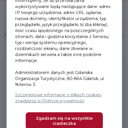
informujemy, że do przetwarzania
wykorzystywane będą następujące dane: adres
IP twojego urządzenia, adres URL żądania,
nazwa domeny, identyfikator urządzenia, typ
Zakup Karty prosty jak
1, 2, 3
przeglądarki, język przeglądarki, liczba kliknięć,
ilość czasu spędzonego na poszczególnych
Aby w pełni korzystać z Karty Turysty, wykonaj trzy
stronach, data i godzina korzystania z Serwisu,
proste kroki.
typ i wersja systemu operacyjnego,
rozdzielczość ekranu, dane zbierane w
dziennikach serwera a także inne podobne
1
informacje.
Administratorem danych jest Gdańska
Organizacja Turystyczna, 80-864 Gdańsk, ul.
Niterów 3.
Szczegółowe informacje o plikach cookies
znajdziesz w Polityce prywatności
Załóż konto
Zarejestruj się online w minutę.
Zgadzam się na wszystkie
ciasteczka
Podróżujesz z rodziną? Dodaj bliskich do swojego