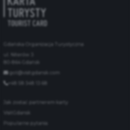
Gdańska Organizacja Turystyczna
ul. Niterów 3
80-864 Gdańsk
got@visitgdansk.com
+48 58 348 13 68
Jak zostać partnerem karty
VisitGdansk
Popularne pytania