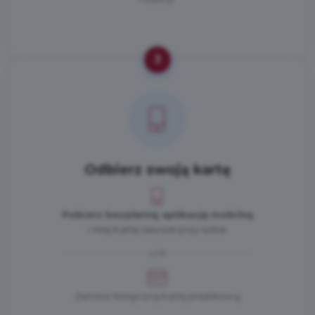
3
Odbierz swoją kartę
Pobierz bezpłatną aplikację mobilną
i miej kartę zawsze przy sobie
LUB
Zamów klasyczną kartę plastikową