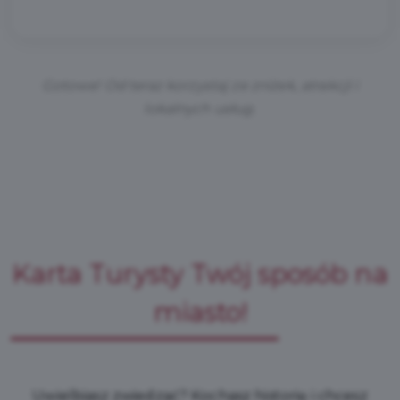
Gotowe! Od teraz korzystaj ze zniżek, atrakcji i
lokalnych usług.
Karta Turysty Twój sposób na
miasto!
Uwielbiasz zwiedzać? Kochasz historię i chcesz