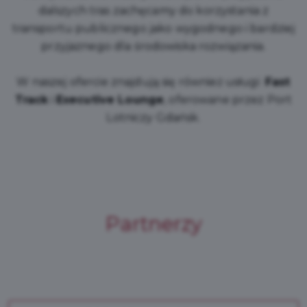
dalszych tras zachęcamy do korzystania z
transportu publicznego jako wygodnego i bardziej
przyjaznego dla środowiska rozwiązania.
W naszej ofercie znajdują się również usługi
Fast
Track
i
Executive Lounge
, oferowane przez Port
Lotniczy Gdańsk.
Partnerzy