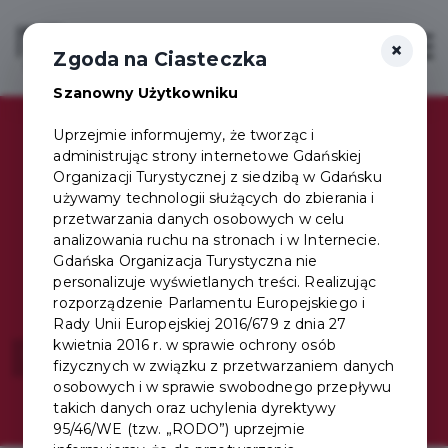
×
Login/Rejestracja
Otwór
Zgoda na Ciasteczka
Szanowny Użytkowniku
Uprzejmie informujemy, że tworząc i
administrując strony internetowe Gdańskiej
Organizacji Turystycznej z siedzibą w Gdańsku
Jedna Karta,
używamy technologii służących do zbierania i
przetwarzania danych osobowych w celu
analizowania ruchu na stronach i w Internecie.
setki korzyści
Gdańska Organizacja Turystyczna nie
personalizuje wyświetlanych treści. Realizując
rozporządzenie Parlamentu Europejskiego i
Rady Unii Europejskiej 2016/679 z dnia 27
kwietnia 2016 r. w sprawie ochrony osób
Wybierz swój pakiet!
fizycznych w związku z przetwarzaniem danych
osobowych i w sprawie swobodnego przepływu
takich danych oraz uchylenia dyrektywy
95/46/WE (tzw. „RODO”) uprzejmie