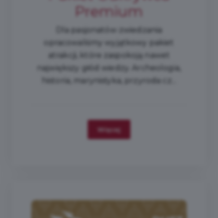
Premium
Dla pasjonatów zwiedzania
opracowaliśmy wyjątkowy pakiet
atrakcji, które zaspokoją nawet
największy głód wiedzy. Archeologia,
historia, marynistyka, przyroda cz...
Więcej