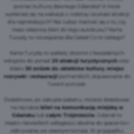
poznać kulturę dawnego Gdańska? A może
wybierasz się na wakacje z rodziną i szukasz atrakcji
dla najmłodszych? Nie lubisz martwić się o to, czy
masz właściwy bilet do tego autobusu? Karta
Turysty to rozwiązanie dla Ciebie! Co to takiego?
Karta Turysty to pakiety złożone z bezpłatnych
wstępów do ponad
20 atrakcji turystycznych
oraz
blisko
30 zniżek do obiektów kultury
,
miejsc
rozrywki
i
restauracji
partnerskich, dopasowane do
Twoich potrzeb.
Dodatkowo, po zakupie pakietu, możesz doładować
na nią także
bilet na komunikację miejską w
Gdańsku
lub
całym Trójmieście.
Gdańsk to
miasto niewielkich odległości, idealne do spacerów i
odkrywania we własnym tempie. W przypadku