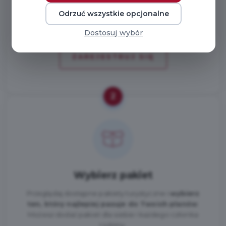
konta — każdy otrzyma własny dostęp do zniżek.
Odrzuć wszystkie opcjonalne
Dostosuj wybór
ZAREJESTRUJ SIĘ
2
Wybierz pakiet
Przeglądaj dostępne pakiety turystyczne i
wybierz
ten, który najlepiej pasuje do Twoich planów
.
Możesz dodać pakiet dla siebie i każdego członka
rodziny.