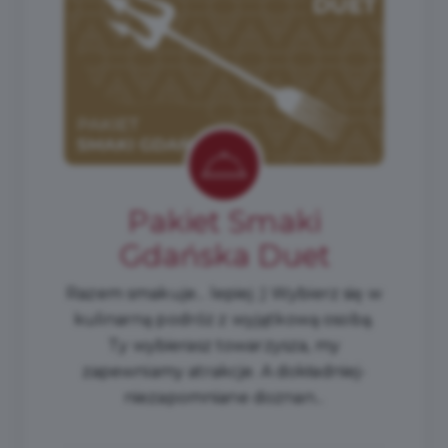
Pakiet Smaki
Gdańska Duet
Razem smakuje... lepiej ;) Wybierz się w
kulinarną podróż z wyjątkową osobą.
Ty wybierasz towarzysza, my
zapewniamy atrakcje. A dokładniej-
niezapomniane doznan...