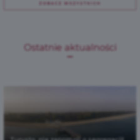
ZOBACZ WSZYSTKICH
Ostatnie aktualności
Turysto, nie zapomnij o segregacji!