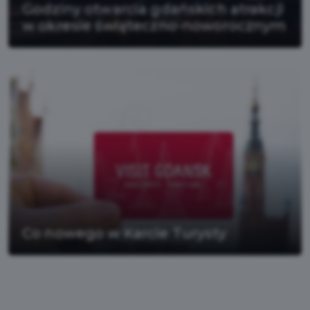
Godziny otwarcia gdańskich atrakcji
w okresie świąteczno-noworocznym
Co nowego w Karcie Turysty