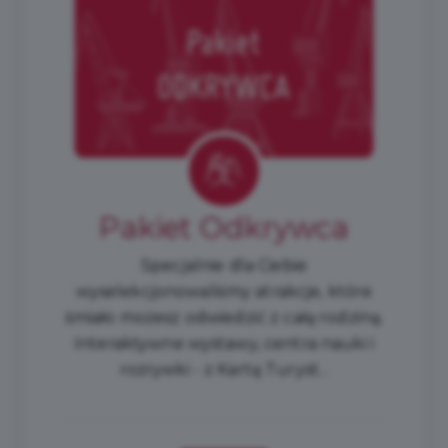
Pakiet Odkrywca
Specjalnie dla Ciebie
wyselekcjonowaliśmy atrakcje, które
śmiało możesz odwiedzić z całą rodziną.
Interaktywne wystawy, centra nauki i
rozrywki - z Kartą Turyst...