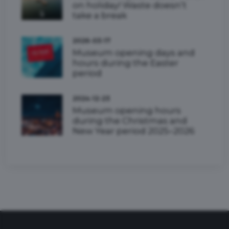
on holiday! Waste doesn’t
take a break
2026-03-17
Museum opening days and
hours during the Easter
period
2024-12-23
Museum opening hours
during the Christmas and
New Year period 2025–2026