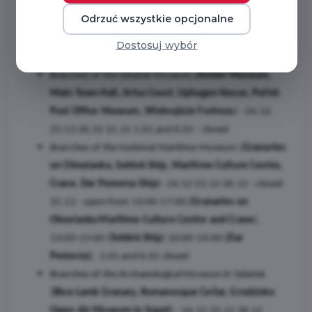
Odrzuć wszystkie opcjonalne
During the Christmas and New Year period 2025-2026
museums and attractions will be open on the following days
Dostosuj wybór
and hours:
Branches of the Gdańsk Museum (
Amber Museum,
Main Town Hall, Artus Court, Uphagen House, Polish
Post Office Museum, Wisłoujście Fortress
) - 24.12
25.12 26.12 31.12 1.01 and 6.01 - closed
Branches of the National Maritime Museum (
Granaries
on Ołowianka, Sołdek Ship, Maritime Culture Centre,
Crane, Dar Pomorza Ship
)- 24.12 25.12 26.12 - closed
31.12 - open from 13:00-17:00 (
Granaries on
Ołowianka Maritime Culture Centre and Crane
),
13:00-15:00 (
Sołdek Ship
) 10:00-16:00 (
Dar
Pomorza
); 1.01 and 6.01 closed
Branches of the Archaeological Museum in Gdańsk
(
Blue Lamb Granary, Romanesque Cellar, Grodzisko
Open-Air Museum in Sopot
) - 24.12 25.12 26.12