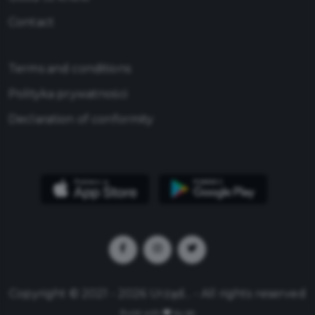
Contact
Terms and conditions
Polityka prywatności
Declaration of conformity
Copyright © 2021 - 2026 Urząd... - All rights reserved
Build with
by qb