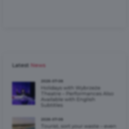
Latest
News
2026-07-06
Holidays with Wybrzeże
Theatre – Performances Also
Available with English
Subtitles
2026-07-06
Tourist, sort your waste – even