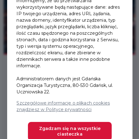
informujemy, że do przetwarzania
wykorzystywane będą następujące dane: adres
IP twojego urządzenia, adres URL żądania,
nazwa domeny, identyfikator urządzenia, typ
przeglądarki, język przeglądarki, liczba kliknięć,
ilość czasu spędzonego na poszczególnych
stronach, data i godzina korzystania z Serwisu,
typ i wersja systemu operacyjnego,
rozdzielczość ekranu, dane zbierane w
dziennikach serwera a także inne podobne
informacje.
2024-12-23
Administratorem danych jest Gdańska
Organizacja Turystyczna, 80-530 Gdańsk, ul.
MUSEUM OPENING
Uczniowska 22.
Szczegółowe informacje o plikach cookies
HOURS DURING THE
znajdziesz w Polityce prywatności
CHRISTMAS AND NEW
YEAR PERIOD 2025–2026
Zgadzam się na wszystkie
ciasteczka