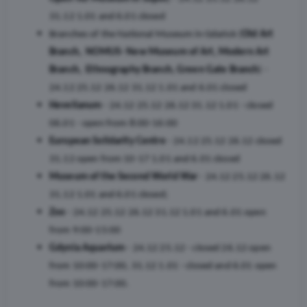
31.12 1.01 and 6.01 closed
Branches of the National Museum in Gdańsk (
Old Art
Branch, NOMUS- New Museum of Art, Modern Art
Branch, Ethnography Branch, Green Gate Branch
) -
24.12 25.12 26.12 31.12 1.01 and 6.01 closed
Hevelianum
- 24.12 25.12 26.12 31.12 1.01 - closed
06.01 - open from 8:00-16:00
European Solidarity Centre
- 24.12 25.12 26.12 closed
31.12 open from 10-17 1.01 and 6.01 closed
Museum of the Second World War
- 24.12 25.12 26.12
31.12 1.01 and 6.01 closed;
Zoo
- 24.12 25.12 26.12 31.12 1.01 and 6.01 open
from 9:00-15:00
Gdynia Aquarium
- 24.12 25.12 - closed 26.12 open
from 10:00-17:00, 31.12 1.01 - closed and 6.01 open
from 10:00-17:00.