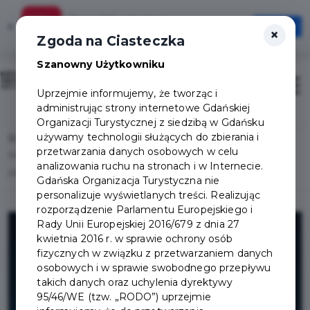
Karta Mieszkańca
×
Otwórz
×
Szybciej, wygodniej, zawsze pod ręką
Zgoda na Ciasteczka
Szanowny Użytkowniku
Sign in / Sign up
Otwór
Uprzejmie informujemy, że tworząc i
administrując strony internetowe Gdańskiej
Organizacji Turystycznej z siedzibą w Gdańsku
używamy technologii służących do zbierania i
Home
News list
przetwarzania danych osobowych w celu
Museum opening hours during the Christmas and New Year period 2025–
analizowania ruchu na stronach i w Internecie.
2026
Gdańska Organizacja Turystyczna nie
personalizuje wyświetlanych treści. Realizując
rozporządzenie Parlamentu Europejskiego i
Rady Unii Europejskiej 2016/679 z dnia 27
kwietnia 2016 r. w sprawie ochrony osób
fizycznych w związku z przetwarzaniem danych
osobowych i w sprawie swobodnego przepływu
takich danych oraz uchylenia dyrektywy
95/46/WE (tzw. „RODO”) uprzejmie