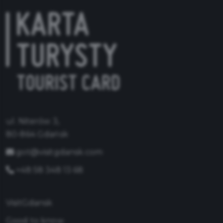
ul. Niterów 3,
80-864 Gdańsk
got@visitgdansk.com
+48 58 348 13 68
VisitGdansk
Good to know