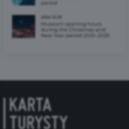
period
2024-12-23
Museum opening hours
during the Christmas and
New Year period 2025–2026