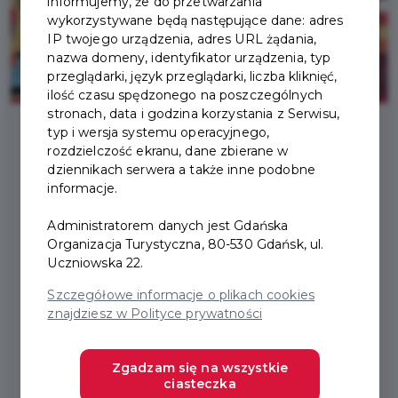
informujemy, że do przetwarzania
wykorzystywane będą następujące dane: adres
IP twojego urządzenia, adres URL żądania,
nazwa domeny, identyfikator urządzenia, typ
przeglądarki, język przeglądarki, liczba kliknięć,
ilość czasu spędzonego na poszczególnych
stronach, data i godzina korzystania z Serwisu,
typ i wersja systemu operacyjnego,
rozdzielczość ekranu, dane zbierane w
2017-08-01
dziennikach serwera a także inne podobne
informacje.
APLIKACJA QUESTY
Administratorem danych jest Gdańska
VISITGDANSK - Z KARTĄ
Organizacja Turystyczna, 80-530 Gdańsk, ul.
Uczniowska 22.
TURYSTY GRASZ ZA
Szczegółowe informacje o plikach cookies
DARMO!
znajdziesz w Polityce prywatności
Zgadzam się na wszystkie
Z wielką przyjemnością informujemy, że do
ciasteczka
użytku mieszkańców i turystów dostępna już