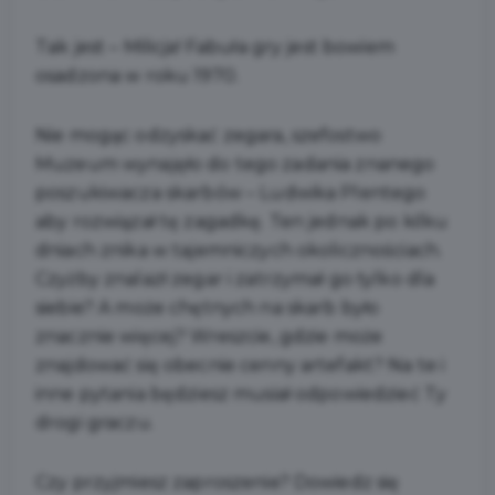
Tak jest – Milicja! Fabuła gry jest bowiem
osadzona w roku 1970.
Nie mogąc odzyskać zegara, szefostwo
Muzeum wynajęło do tego zadania znanego
poszukiwacza skarbów – Ludwika Plentego
aby rozwiązał tę zagadkę. Ten jednak po kilku
dniach znika w tajemniczych okolicznościach.
Czyżby znalazł zegar i zatrzymał go tylko dla
siebie? A może chętnych na skarb było
znacznie więcej? Wreszcie, gdzie może
znajdować się obecnie cenny artefakt? Na te i
inne pytania będziesz musiał odpowiedzieć Ty
drogi graczu.
Czy przyjmiesz zaproszenie? Dowiedz się