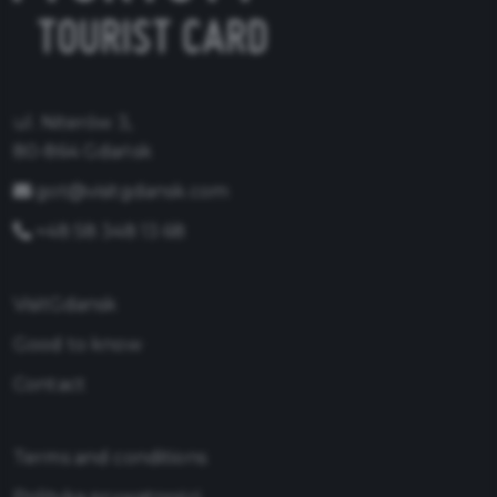
ul. Niterów 3,
80-864 Gdańsk
got@visitgdansk.com
+48 58 348 13 68
VisitGdansk
Good to know
Contact
Terms and conditions