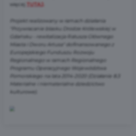
więcej
TUTAJ
.
Projekt realizowany w ramach działania
"Przywracanie blasku Drodze Królewskiej w
Gdańsku - rewitalizacja Ratusza Głównego
Miasta i Dworu Artusa" dofinansowanego z
Europejskiego Funduszu Rozwoju
Regionalnego w ramach Regionalnego
Programu Operacyjnego Województwa
Pomorskiego na lata 2014-2020 (Działanie 8.3
Materialne i niematerialne dziedzictwo
kulturowe).