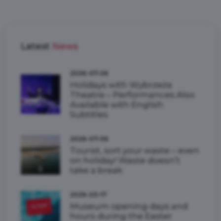
Latest
News
2026-07-06
Holidays with Wybrzeże
Theatre – Performances Also
Available with English
Subtitles
2026-07-06
Tourist, sort your waste – even
on holiday! Waste doesn’t
take a break
2026-03-17
Museum opening days and
hours during the Easter