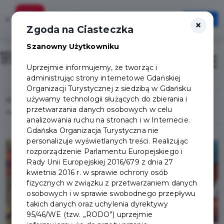
Karta Mieszkańca
×
Otwórz
×
Szybciej, wygodniej, zawsze pod ręką
Zgoda na Ciasteczka
Szanowny Użytkowniku
Sign in / Sign up
Otwór
Uprzejmie informujemy, że tworząc i
administrując strony internetowe Gdańskiej
Organizacji Turystycznej z siedzibą w Gdańsku
używamy technologii służących do zbierania i
Home
News list
przetwarzania danych osobowych w celu
Aplikacja Questy VisitGdansk - z Kartą Turysty grasz za darmo!
analizowania ruchu na stronach i w Internecie.
Gdańska Organizacja Turystyczna nie
personalizuje wyświetlanych treści. Realizując
rozporządzenie Parlamentu Europejskiego i
Rady Unii Europejskiej 2016/679 z dnia 27
kwietnia 2016 r. w sprawie ochrony osób
fizycznych w związku z przetwarzaniem danych
osobowych i w sprawie swobodnego przepływu
takich danych oraz uchylenia dyrektywy
95/46/WE (tzw. „RODO”) uprzejmie